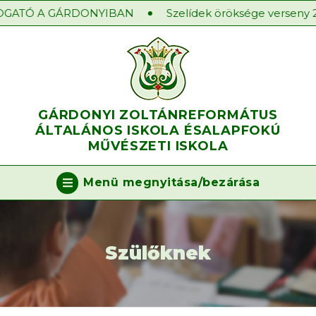
ATÓ A GÁRDONYIBAN
Szelídek öröksége verseny 202
GÁRDONYI ZOLTÁN
REFORMÁTUS
ÁLTALÁNOS ISKOLA ÉS
ALAPFOKÚ
MŰVÉSZETI ISKOLA
Menü megnyitása/bezárása
Szülőknek