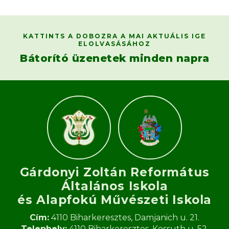
KATTINTS A DOBOZRA A MAI AKTUÁLIS IGE
ELOLVASÁSÁHOZ
Bátorító üzenetek minden napra
Gárdonyi Zoltán Református
Általános Iskola
és Alapfokú Művészeti Iskola​
Cím:
4110 Biharkeresztes, Damjanich u. 21.
Telephely:
4110 Biharkeresztes, Kossuth u. 52.