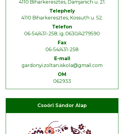
4110 Biharkeresztes, Damjanich u. 21.
Telephely
4110 Biharkeresztes, Kossuth u. 52.
Telefon
06-54/431-258; ig.:0630/4279590
Fax
06-54/431-258
E-mail
gardonyi.zoltan.iskola@gmail.com
OM
062933
Csoóri Sándor Alap