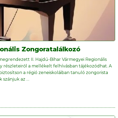
ionális Zongoratalálkozó
 megrendezett II. Hajdú-Bihar Vármegyei Regionális
észleteiről a mellékelt felhívásban tájékozódhat. A
iztosítson a régió zeneiskoláiban tanuló zongorista
k szánjuk az
…