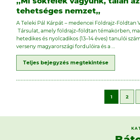
,,Mi sokfélék vagyunk, talán a
tehetséges nemzet,,
A Teleki Pál Kárpát – medencei Földrajz-Földtan
Társulat, amely földrajz–földtan témakörben, ma
hetedikes és nyolcadikos (13–14 éves) tanulói s
verseny magyarországi fordulóira és a
…
Teljes bejegyzés megtekintése
1
2
KA
Bát