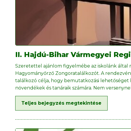
II. Hajdú-Bihar Vármegyei Reg
Szeretettel ajánlom figyelmébe az iskolánk által
Hagyományőrző Zongoratalálkozót. A rendezvény r
találkozó célja, hogy bemutatkozási lehetőséget b
növendékek és tanáraik számára. Nem versenyne
Teljes bejegyzés megtekintése