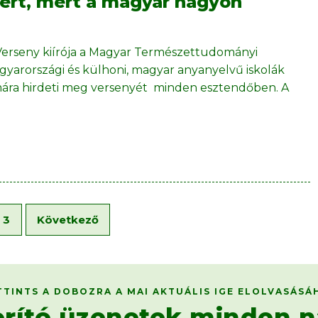
zért, mert a magyar nagyon
 Verseny kiírója a Magyar Természettudományi
gyarországi és külhoni, magyar anyanyelvű iskolák
zámára hirdeti meg versenyét minden esztendőben. A
3
Következő
TTINTS A DOBOZRA A MAI AKTUÁLIS IGE ELOLVASÁSÁ
orító üzenetek minden n