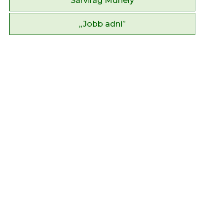
Sárvirág Műhely
„Jobb adni”