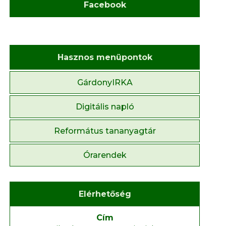
Facebook
Hasznos menüpontok
GárdonyIRKA
Digitális napló
Református tananyagtár
Órarendek
Elérhetőség
Cím