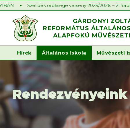
Szelídek öröksége verseny 2025/2026. – 2. forduló
Isk
GÁRDONYI ZOLT
REFORMÁTUS ÁLTALÁNOS 
ALAPFOKÚ MŰVÉSZETI
Hírek
Általános iskola
Művészeti i
Rendezvényeink