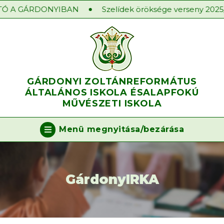
A GÁRDONYIBAN
Szelídek öröksége verseny 2025/2026
GÁRDONYI ZOLTÁN
REFORMÁTUS
ÁLTALÁNOS ISKOLA ÉS
ALAPFOKÚ
MŰVÉSZETI ISKOLA
Menü megnyitása/bezárása
GárdonyIRKA