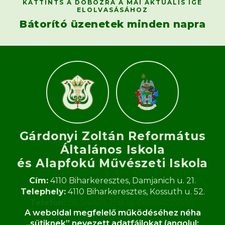
KATTINTS A DOBOZRA A MAI AKTUÁLIS IGE
ELOLVASÁSÁHOZ
Bátorító üzenetek minden napra
Gárdonyi Zoltán Református
Általános Iskola
és Alapfokú Művészeti Iskola​
Cím:
4110 Biharkeresztes, Damjanich u. 21.
Telephely:
4110 Biharkeresztes, Kossuth u. 52.
Telefon:
06-54/431-258; ig.:0630/4279590
A weboldal megfelelő működéséhez néha
Fax:
06-54/431-258
„sütiknek” nevezett adatfájlokat (angolul:
E-mail:
gardonyi.zoltan.iskola@gmail.com