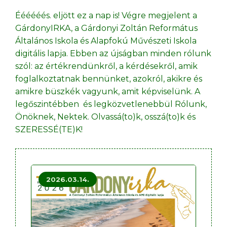
Éééééés. eljött ez a nap is! Végre megjelent a
GárdonyIRKA, a Gárdonyi Zoltán Református
Általános Iskola és Alapfokú Művészeti Iskola
digitális lapja. Ebben az újságban minden rólunk
szól: az értékrendünkről, a kérdésekről, amik
foglalkoztatnak bennünket, azokról, akikre és
amikre büszkék vagyunk, amit képviselünk. A
legőszintébben és legközvetlenebbül Rólunk,
Önöknek, Nektek. Olvassá(to)k, osszá(to)k és
SZERESSÉ(TE)K!
2026.03.14.