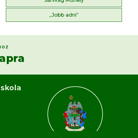
Sárvirág Műhely
„Jobb adni”
HOZ
apra
Iskola