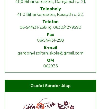
4110 Biharkeresztes, Damjanich u. 21.
Telephely
4110 Biharkeresztes, Kossuth u. 52.
Telefon
06-54/431-258; ig.:0630/4279590
Fax
06-54/431-258
E-mail
gardonyi.zoltan.iskola@gmail.com
OM
062933
Csoóri Sándor Alap