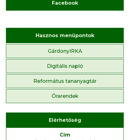
Facebook
Hasznos menüpontok
GárdonyIRKA
Digitális napló
Református tananyagtár
Órarendek
Elérhetőség
Cím