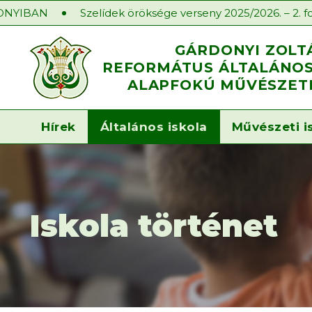
N
Szelídek öröksége verseny 2025/2026. – 2. forduló
GÁRDONYI ZOLT
REFORMÁTUS ÁLTALÁNOS 
ALAPFOKÚ MŰVÉSZETI
Hírek
Általános iskola
Művészeti i
Iskola történet