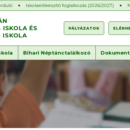
Iskolaelőkészítő foglalkozás (2026/2027.)
Nyílt ór
ÁN
ISKOLA ÉS
PÁLYÁZATOK
ELÉRH
 ISKOLA
skola
Bihari Néptánctalálkozó
Dokumen