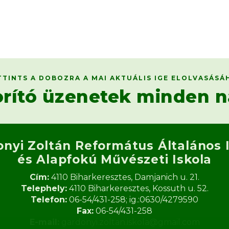
TTINTS A DOBOZRA A MAI AKTUÁLIS IGE ELOLVASÁSÁ
orító üzenetek minden n
onyi Zoltán Református
Általános 
és Alapfokú Művészeti Iskola​
Cím:
4110 Biharkeresztes, Damjanich u. 21.
Telephely:
4110 Biharkeresztes, Kossuth u. 52.
Telefon:
06-54/431-258; ig.:0630/4279590
Fax:
06-54/431-258
E-mail:
gardonyi.zoltan.iskola@gmail.com