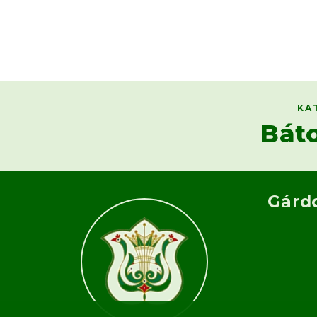
KA
Bát
Gárd