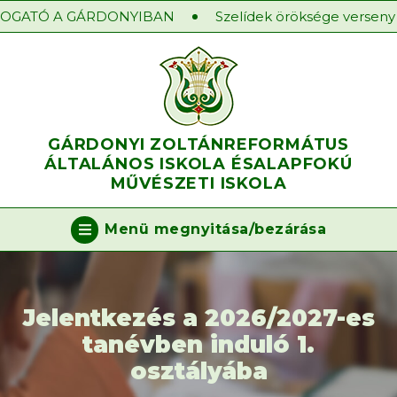
OGATÓ A GÁRDONYIBAN
Szelídek öröksége verseny 2
GÁRDONYI ZOLTÁN
REFORMÁTUS
ÁLTALÁNOS ISKOLA ÉS
ALAPFOKÚ
MŰVÉSZETI ISKOLA
Menü megnyitása/bezárása
Jelentkezés a 2026/2027-es
tanévben induló 1.
osztályába