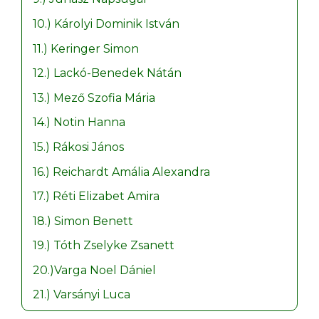
10.) Károlyi Dominik István
11.) Keringer Simon
12.) Lackó-Benedek Nátán
13.) Mező Szofia Mária
14.) Notin Hanna
15.) Rákosi János
16.) Reichardt Amália Alexandra
17.) Réti Elizabet Amira
18.) Simon Benett
19.) Tóth Zselyke Zsanett
20.)Varga Noel Dániel
21.) Varsányi Luca