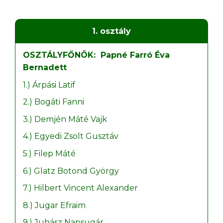
1. osztály
OSZTÁLYFŐNÖK: Papné Farró Éva
Bernadett
1.) Árpási Latif
2.) Bogáti Fanni
3.) Demjén Máté Vajk
4.) Egyedi Zsolt Gusztáv
5.) Filep Máté
6.) Glatz Botond György
7.) Hilbert Vincent Alexander
8.) Jugar Efraim
9.) Juhász Napsugár