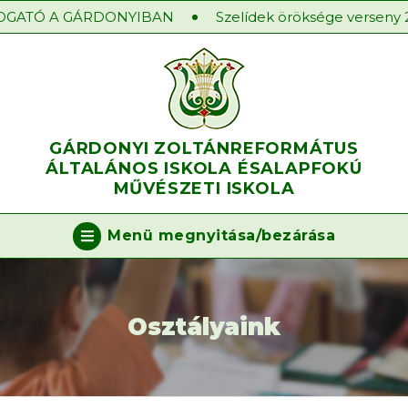
GATÓ A GÁRDONYIBAN
Szelídek öröksége verseny 20
GÁRDONYI ZOLTÁN
REFORMÁTUS
ÁLTALÁNOS ISKOLA ÉS
ALAPFOKÚ
MŰVÉSZETI ISKOLA
Menü megnyitása/bezárása
Osztályaink