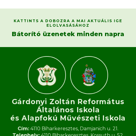
KATTINTS A DOBOZRA A MAI AKTUÁLIS IGE
ELOLVASÁSÁHOZ
Bátorító üzenetek minden napra
Gárdonyi Zoltán Református
Általános Iskola
és Alapfokú Művészeti Iskola​
Cím:
4110 Biharkeresztes, Damjanich u. 21.
Telephely:
4110 Biharkeresztes, Kossuth u. 52.