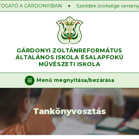
OGATÓ A GÁRDONYIBAN
Szelídek öröksége verseny 2
GÁRDONYI ZOLTÁN
REFORMÁTUS
ÁLTALÁNOS ISKOLA ÉS
ALAPFOKÚ
MŰVÉSZETI ISKOLA
Menü megnyitása/bezárása
Tankönyvosztás