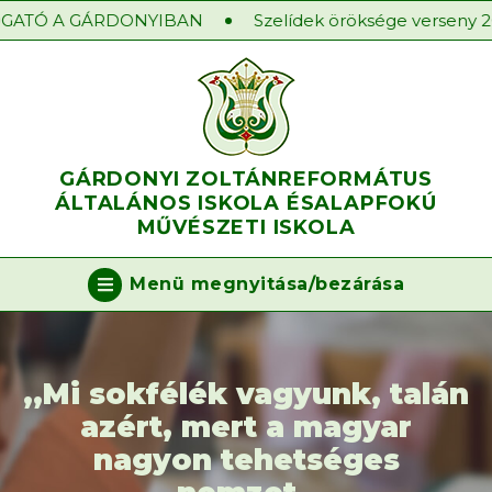
ATÓ A GÁRDONYIBAN
Szelídek öröksége verseny 202
GÁRDONYI ZOLTÁN
REFORMÁTUS
ÁLTALÁNOS ISKOLA ÉS
ALAPFOKÚ
MŰVÉSZETI ISKOLA
Menü megnyitása/bezárása
,,Mi sokfélék vagyunk, talán
azért, mert a magyar
nagyon tehetséges