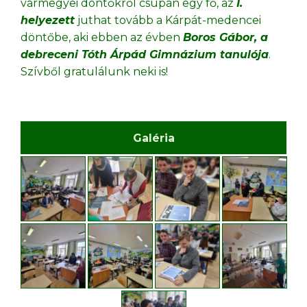
vármegyei döntőkről csupán egy fő, az
I.
helyezett
juthat tovább a Kárpát-medencei
döntőbe, aki ebben az évben
Boros Gábor, a
debreceni Tóth Árpád Gimnázium tanulója
.
Szívből gratulálunk neki is!
Galéria