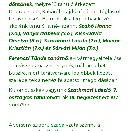
döntőnek
, melyre 19 tanuló érkezett
Debrecenből, Kabáról, Hajdúnánásról, Téglásról,
Létavértesről. Bejutottak a legjobbak közé
iskolánk tanulói is, név szerint
Szabó Hanna
(7.o.), Ványa Izabella (7.o.), Kiss-Dávid
Orsolya (8.o.), Szathmári László (7.o.), Molnár
Krisztián (7.o.) és Sárvári Milán (7.o.)
.
Ferenczi Tünde tanárnő
, aki vármegyei felelőse
a nívós szakmai versenynek, méltán lehet
büszke, mert tanítványai a legjobbak között
szerepeltek a nehéz feladatsor megoldásában.
Külön büszkék vagyunk
Szathmári László, 7.
osztályos tanulónk
ra, aki
III. helyezést ért el
a
döntőben.
A verseny szigorú szabályzata szerint, a