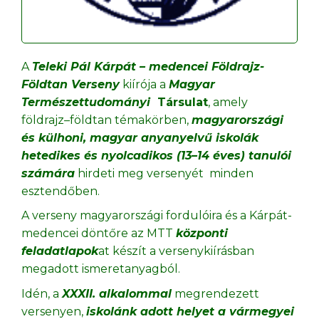
A
Teleki Pál Kárpát – medencei Földrajz-
Földtan Verseny
kiírója a
Magyar
Természettudományi
Társulat
, amely
földrajz–földtan témakörben,
magyarországi
és külhoni, magyar anyanyelvű iskolák
hetedikes és nyolcadikos (13–14 éves) tanulói
számára
hirdeti meg versenyét minden
esztendőben.
A verseny magyarországi fordulóira és a Kárpát-
medencei döntőre az MTT
központi
feladatlapok
at készít a versenykiírásban
megadott ismeretanyagból.
Idén, a
XXXII. alkalommal
megrendezett
versenyen,
iskolánk adott helyet a vármegyei