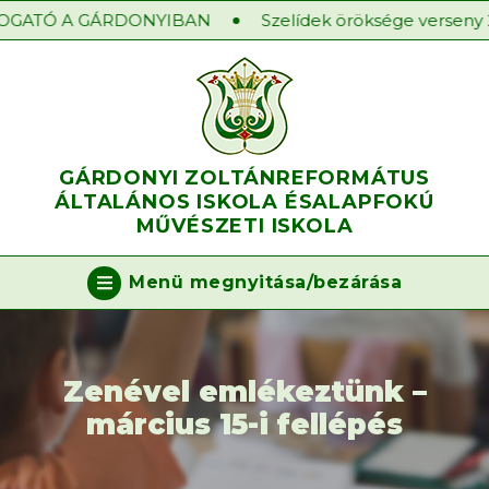
GATÓ A GÁRDONYIBAN
Szelídek öröksége verseny 20
GÁRDONYI ZOLTÁN
REFORMÁTUS
ÁLTALÁNOS ISKOLA ÉS
ALAPFOKÚ
MŰVÉSZETI ISKOLA
Menü megnyitása/bezárása
Zenével emlékeztünk –
március 15-i fellépés