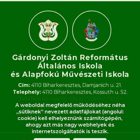
Gárdonyi Zoltán Református
Általános Iskola
és Alapfokú Művészeti Iskola​
Cím:
4110 Biharkeresztes, Damjanich u. 21.
Telephely:
4110 Biharkeresztes, Kossuth u. 52.
Telefon:
06-54/431-258; ig.:0630/4279590
A weboldal megfelelő működéséhez néha
Fax:
06-54/431-258
„sütiknek” nevezett adatfájlokat (angolul:
E-mail:
gardonyi.zoltan.iskola@gmail.com
cookie) kell elhelyeznünk számítógépén,
OM:
062933
ahogy azt más nagy webhelyek és
internetszolgáltatók is teszik.