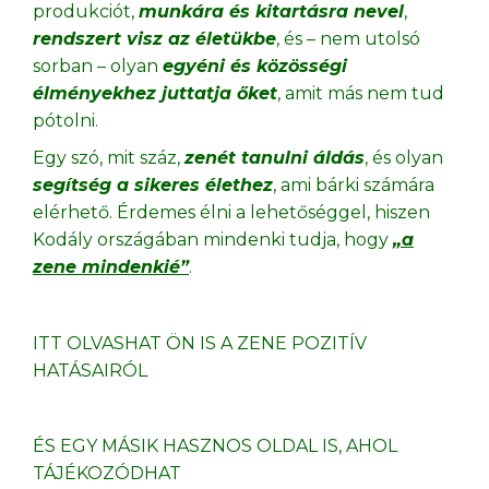
produkciót,
munkára és kitartásra nevel
,
rendszert visz az életükbe
, és – nem utolsó
sorban – olyan
egyéni és közösségi
élményekhez juttatja őket
, amit más nem tud
pótolni.
Egy szó, mit száz,
zenét tanulni áldás
, és olyan
segítség a sikeres élethez
, ami bárki számára
elérhető. Érdemes élni a lehetőséggel, hiszen
Kodály országában mindenki tudja, hogy
„a
zene mindenkié”
.
ITT OLVASHAT ÖN IS A ZENE POZITÍV
HATÁSAIRÓL
ÉS EGY MÁSIK HASZNOS OLDAL IS, AHOL
TÁJÉKOZÓDHAT