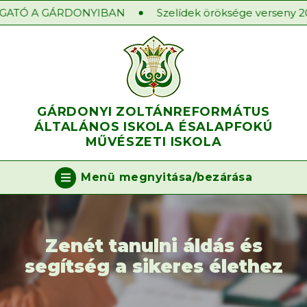
ATÓ A GÁRDONYIBAN
Szelídek öröksége verseny 2025
GÁRDONYI ZOLTÁN
REFORMÁTUS
ÁLTALÁNOS ISKOLA ÉS
ALAPFOKÚ
MŰVÉSZETI ISKOLA
Menü megnyitása/bezárása
Zenét tanulni áldás és
segítség a sikeres élethez