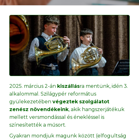
2025. március 2-án
kiszállás
ra mentünk, idén 3.
alkalommal. Szilágypér református
gyülekezetében
végeztek
szolgálatot
zenész növendékeink
, akik hangszerjátékuk
mellett versmondással és énekléssel is
színesítették a műsort.
Gyakran mondjuk magunk között (elfogultság