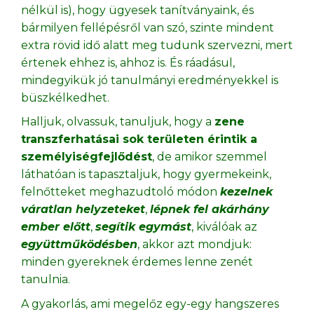
nélkül is), hogy ügyesek tanítványaink, és
bármilyen fellépésről van szó, szinte mindent
extra rövid idő alatt meg tudunk szervezni, mert
értenek ehhez is, ahhoz is. És ráadásul,
mindegyikük jó tanulmányi eredményekkel is
büszkélkedhet.
Halljuk, olvassuk, tanuljuk, hogy a
zene
transzferhatásai sok területen érintik a
személyiségfejlődést
, de amikor szemmel
láthatóan is tapasztaljuk, hogy gyermekeink,
felnőtteket meghazudtoló módon
kezelnek
váratlan helyzeteket
,
l
épnek fel akárhány
ember előtt
,
segítik egymást
, kiválóak az
együttműködésben
, akkor azt mondjuk:
minden gyereknek érdemes lenne zenét
tanulnia.
A gyakorlás, ami megelőz egy-egy hangszeres