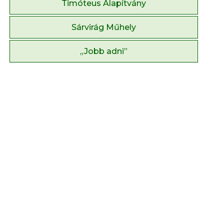
Timóteus Alapítvány
Sárvirág Műhely
„Jobb adni”