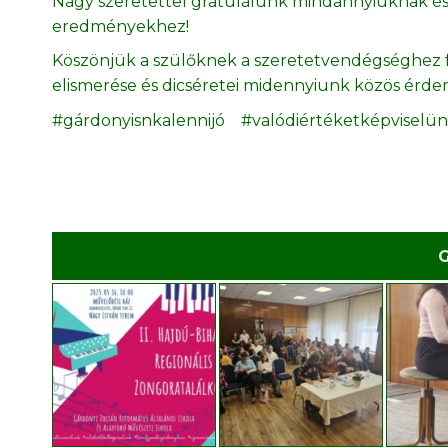
Nagy szeretettel gratulálunk mindannyiuknak és fe
eredményekhez!
Köszönjük a szülőknek a szeretetvendégséghez f
elismerése és dicséretei midennyiunk közös érde
#gárdonyisnkalennijó #valódiértéketképviselü
G