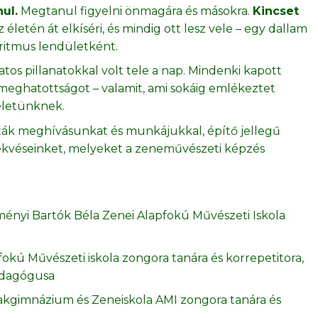
ul.
Megtanul figyelni önmagára és másokra.
Kincset
 életén át elkíséri, és mindig ott lesz vele – egy dallam
itmus lendületként.
tos pillanatokkal volt tele a nap. Mindenki kapott
i meghatottságot – valamit, ami sokáig emlékeztet
 életünknek.
dták meghívásunkat és munkájukkal, építő jellegű
rekvéseinket, melyeket a zeneművészeti képzés
ényi Bartók Béla Zenei Alapfokú Művészeti Iskola
okú Művészeti iskola zongora tanára és korrepetitora,
pedagógusa
akgimnázium és Zeneiskola AMI zongora tanára és