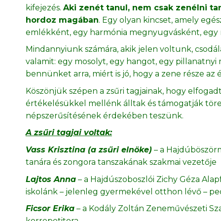
kifejezés.
Aki zenét tanul, nem csak zenélni tan
hordoz magában
. Egy olyan kincset, amely egész
emlékként, egy harmónia megnyugvásként, egy r
Mindannyiunk számára, akik jelen voltunk, csodála
valamit: egy mosolyt, egy hangot, egy pillanatny
bennünket arra, miért is jó, hogy a zene része az
Köszönjük szépen a zsűri tagjainak, hogy elfoga
értékelésükkel mellénk álltak és támogatják tö
népszerűsítésének érdekében teszünk.
A zsűri tagjai voltak:
Vass Krisztina (a zsűri elnöke)
– a Hajdúböszörm
tanára és zongora tanszakának szakmai vezetője
Lajtos Anna
– a Hajdúszoboszlói Zichy Géza Alapf
iskolánk – jelenleg gyermekével otthon lévő – 
Ficsor Erika
– a Kodály Zoltán Zeneművészeti Sz
korrepetitora