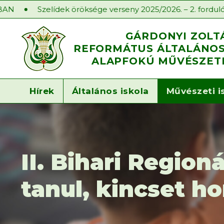
lídek öröksége verseny 2025/2026. – 2. forduló
Iskolae
GÁRDONYI ZOLT
REFORMÁTUS ÁLTALÁNOS 
ALAPFOKÚ MŰVÉSZETI
Hírek
Általános iskola
Művészeti i
II. Bihari Region
tanul, kincset 