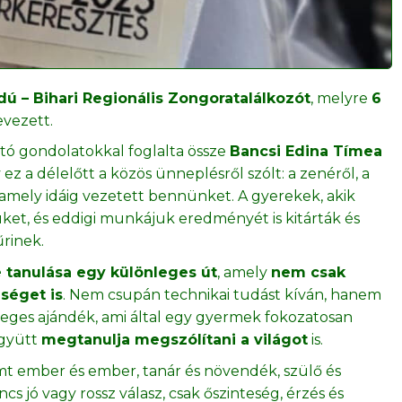
ajdú – Bihari Regionális Zongoratalálkozót
, melyre
6
evezett.
ató gondolatokkal foglalta össze
Bancsi Edina Tímea
ez a délelőtt a közös ünneplésről szólt: a zenéről, a
, amely idáig vezetett bennünket. A gyerekek, akik
üket, és eddigi munkájuk eredményét is kitárták és
rinek.
 tanulása egy különleges út
, amely
nem csak
séget is
. Nem csupán technikai tudást kíván, hanem
önleges ajándék, ami által egy gyermek fokozatosan
együtt
megtanulja megszólítani a világot
is.
emt ember és ember, tanár és növendék, szülő és
s jó vagy rossz válasz, csak őszinteség, érzés és