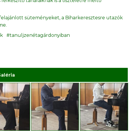
lkészítő tanáraiknak is a tiszteletre méltó
elajánlott süteményeket, a Biharkeresztesre utazók
me.
nk #tanuljzenétagárdonyiban
aléria