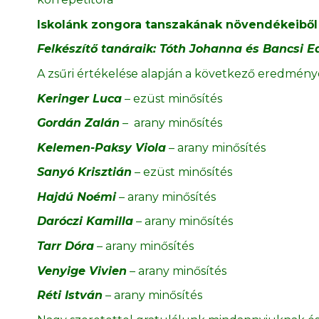
Iskolánk zongora tanszakának növendékeiből 9
Felkészítő tanáraik: Tóth Johanna és Bancsi 
A zsűri értékelése alapján a következő eredménye
Keringer Luca
– ezüst minősítés
Gordán Zalán
– arany minősítés
Kelemen-Paksy Viola
– arany minősítés
Sanyó Krisztián
– ezüst minősítés
Hajdú Noémi
– arany minősítés
Daróczi Kamilla
– arany minősítés
Tarr Dóra
– arany minősítés
Venyige Vivien
– arany minősítés
Réti István
– arany minősítés