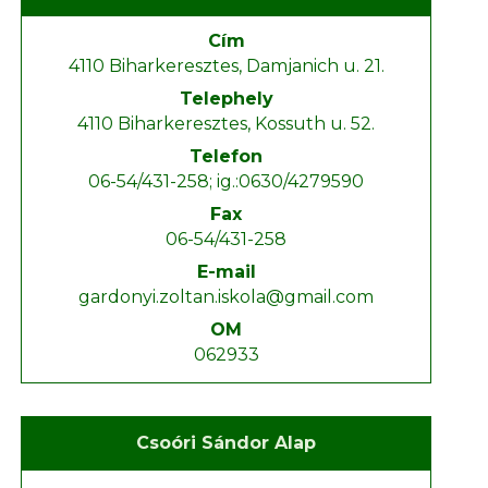
Cím
4110 Biharkeresztes, Damjanich u. 21.
Telephely
4110 Biharkeresztes, Kossuth u. 52.
Telefon
06-54/431-258; ig.:0630/4279590
Fax
06-54/431-258
E-mail
gardonyi.zoltan.iskola@gmail.com
OM
062933
Csoóri Sándor Alap