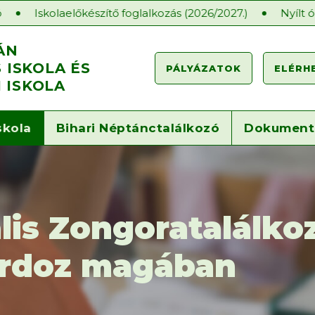
lőkészítő foglalkozás (2026/2027.)
Nyílt órák a Gárdon
ÁN
ISKOLA ÉS
PÁLYÁZATOK
ELÉRH
 ISKOLA
skola
Bihari Néptánctalálkozó
Dokumen
ális Zongoratalálko
hordoz magában