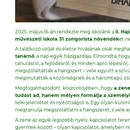
2025. május 16-án rendezte meg iskolánk a
II. H
művészeti iskola 31 zongorista növendék
et n
A találkozó célját és életre hívásának okát megh
tanárnő
, a nap egyik házigazdája. Elmondta, hogy 
tanulásról, a fejlődésről, és minden apró lépésről
megszólaltatták a hangszert – vele együtt a szív
megmutatták a közönségnek és a háromtagú zsű
Megfogalmazódott köszöntőjében , hogy
a zene
tudást ad, hanem mélyen formálja a személyi
lelki jelenlétet és nyitottságot is. Egy olyan kül
megtanulja megszólaltatni a hangszerét, s vele 
A zene az egyik legszebb nyelv, kapcsolatot ter
gyermek között – olyan kapcsolatot, amelyben ninc