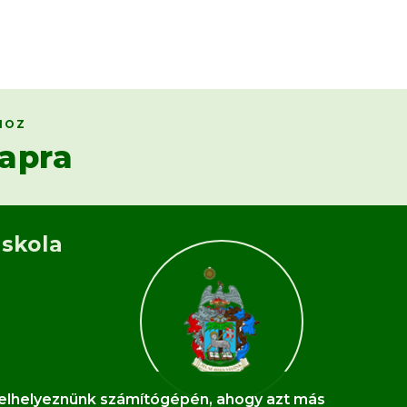
HOZ
apra
Iskola
l elhelyeznünk számítógépén, ahogy azt más