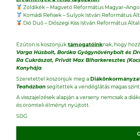
Zöldikék – Magvető Református Magyar–Angol K
Komádi Refisek – Sulyok István Református Ált
Dió Duó – Diószegi Kiss István Református Által
Ezúton is köszönjük
támogatóink
nak, hogy hozz
Varga Húsbolt, Boróka Gyógynövénybolt és Dro
Ra Cukrászat, Privát Max Biharkeresztes (Kocs
Konyhája
.
Szeretettel köszönjük meg a
Diákönkormányzat
Teaházban
segítettek a vendéglátás magas szint
A visszajelzések alapján a verseny nemcsak a diá
és örömteli élményt nyújtott.
SDG
G