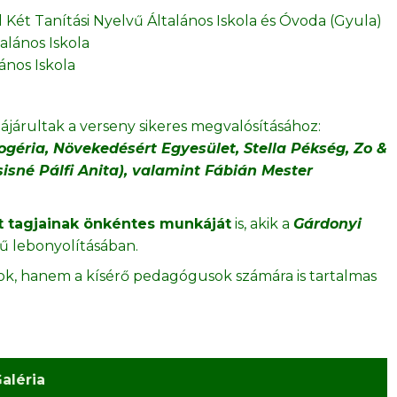
ét Tanítási Nyelvű Általános Iskola és Óvoda (Gyula)
alános Iskola
ános Iskola
ájárultak a verseny sikeres megvalósításához:
géria, Növekedésért Egyesület, Stella Pékség, Zo &
isné Pálfi Anita), valamint Fábián Mester
 tagjainak önkéntes munkáját
is, akik a
Gárdonyi
ű lebonyolításában.
kok, hanem a kísérő pedagógusok számára is tartalmas
aléria