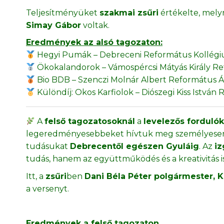
Teljesítményüket
szakmai zsűri
értékelte, mely
Simay Gábor
voltak.
Eredmények az alsó tagozaton:
Hegyi Pumák – Debreceni Református Kollégiu
Ökokalandorok – Vámospércsi Mátyás Király Ref
Bio BDB – Szenczi Molnár Albert Református Ál
Különdíj: Okos Karfiolok – Diószegi Kiss István
A
felső tagozatosoknál
a
levelezős forduló
legeredményesebbeket hívtuk meg személyesen
tudásukat
Debrecentől egészen Gyuláig
. Az
iz
tudás, hanem az együttműködés és a kreativitás i
Itt, a
zsűri
ben
Dani Béla Péter polgármester, K
a versenyt.
Eredmények a felső tagozaton