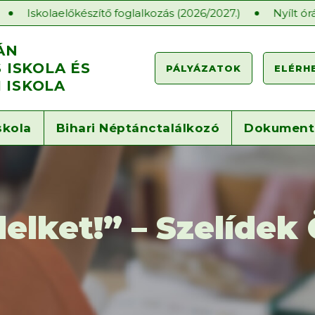
előkészítő foglalkozás (2026/2027.)
Nyílt órák a Gárdo
ÁN
ISKOLA ÉS
PÁLYÁZATOK
ELÉRH
 ISKOLA
skola
Bihari Néptánctalálkozó
Dokumen
elket!” – Szelídek