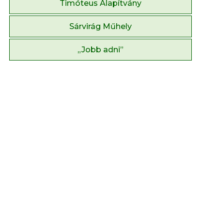
Timóteus Alapítvány
Sárvirág Műhely
„Jobb adni”