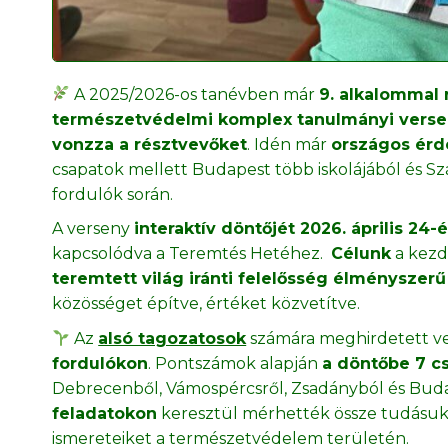
A 2025/2026-os tanévben már
9. alkalommal
természetvédelmi komplex tanulmányi verse
vonzza a résztvevőket
. Idén már
országos érd
csapatok mellett Budapest több iskolájából és S
fordulók során.
A verseny
interaktív döntőjét 2026. április 2
kapcsolódva a Teremtés Hetéhez.
Célunk
a kezd
teremtett világ iránti felelősség élményszer
közösséget építve, értéket közvetítve.
Az
alsó tagozatosok
számára meghirdetett 
fordulókon
. Pontszámok alapján
a döntőbe 7 cs
Debrecenből, Vámospércsről, Zsadányból és Buda
feladatokon
keresztül mérhették össze tudásuk
ismereteiket a természetvédelem területén.