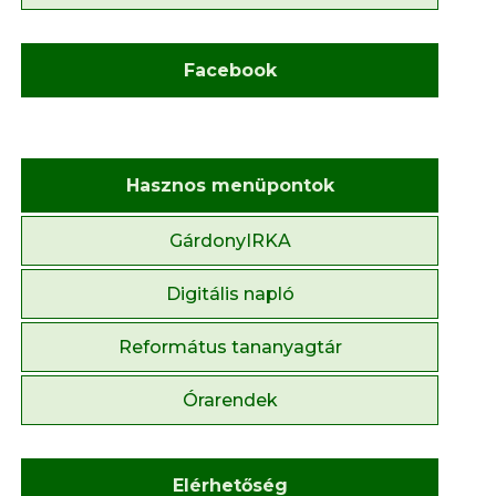
Facebook
Hasznos menüpontok
GárdonyIRKA
Digitális napló
Református tananyagtár
Órarendek
Elérhetőség