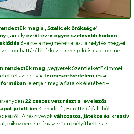
 rendeztük meg a „Szelídek öröksége”
nyt
, amely
évről-évre egyre szélesebb körben
eklődés
övezte a megmérettetést: a helyi és megyei
zázhalombattáról is érkeztek megoldások az online
4-én rendeztük meg
„Vegyetek Szentlelket!” címmel,
etektől az, hogy
a természetvédelem és a
ű formában
jelenjen meg a fiatalok életében –
versenyben
22 csapat vett részt a levelezős
apat jutott be:
Komádiból, Berettyóújfaluból,
pestről. A résztvevők
változatos, játékos és kreatív
at, miközben élményszerűen mélyíthették el