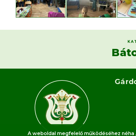
KA
Bát
Gárd
A weboldal megfelelő működéséhez néha „sü