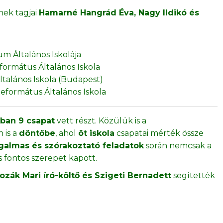
nek tagjai
Hamarné Hangrád Éva, Nagy Ildikó és
m Általános Iskolája
ormátus Általános Iskola
talános Iskola (Budapest)
 Református Általános Iskola
kban 9 csapat
vett részt. Közülük is a
 is a
döntőbe
, ahol
öt iskola
csapatai mérték össze
galmas és szórakoztató feladatok
során nemcsak a
s fontos szerepet kapott.
ozák Mari író-költő és Szigeti Bernadett
segítették