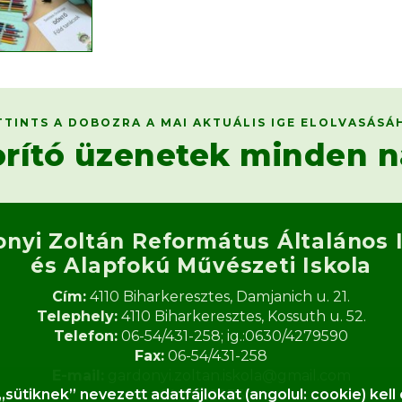
TTINTS A DOBOZRA A MAI AKTUÁLIS IGE ELOLVASÁSÁ
orító üzenetek minden n
onyi Zoltán Református
Általános 
és Alapfokú Művészeti Iskola​
Cím:
4110 Biharkeresztes, Damjanich u. 21.
Telephely:
4110 Biharkeresztes, Kossuth u. 52.
Telefon:
06-54/431-258; ig.:0630/4279590
Fax:
06-54/431-258
E-mail:
gardonyi.zoltan.iskola@gmail.com
tiknek” nevezett adatfájlokat (angolul: cookie) kel
OM:
062933