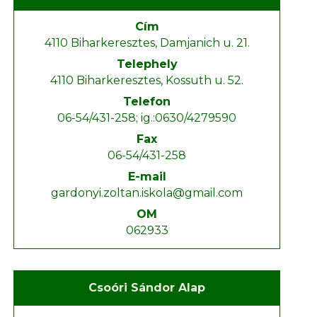
Cím
4110 Biharkeresztes, Damjanich u. 21.
Telephely
4110 Biharkeresztes, Kossuth u. 52.
Telefon
06-54/431-258; ig.:0630/4279590
Fax
06-54/431-258
E-mail
gardonyi.zoltan.iskola@gmail.com
OM
062933
Csoóri Sándor Alap