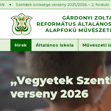
elídek öröksége verseny 2025/2026. – 2. forduló
Iskola
GÁRDONYI ZOLT
REFORMÁTUS ÁLTALÁNOS 
ALAPFOKÚ MŰVÉSZETI
Hírek
Általános iskola
Művészeti i
„Vegyetek Szentl
verseny 2026