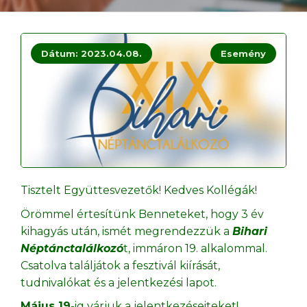
Dátum: 2023.04.08.
Esemény
Tisztelt Együttesvezetők! Kedves Kollégák!
Örömmel értesítünk Benneteket, hogy 3 év
kihagyás után, ismét megrendezzük a
Bihari
Néptánctalálkozó
t, immáron 19. alkalommal.
Csatolva találjátok a fesztivál kiírását,
tudnivalókat és a jelentkezési lapot.
Május 19
-ig várjuk a jelentkezéseiteket!