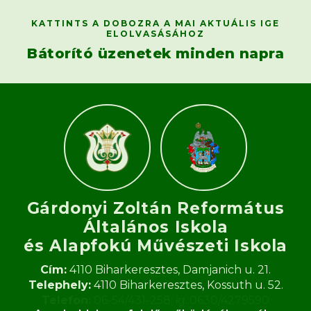
KATTINTS A DOBOZRA A MAI AKTUÁLIS IGE
ELOLVASÁSÁHOZ
Bátorító üzenetek minden napra
Gárdonyi Zoltán Református
Általános Iskola
és Alapfokú Művészeti Iskola​
Cím:
4110 Biharkeresztes, Damjanich u. 21.
Telephely:
4110 Biharkeresztes, Kossuth u. 52.
Telefon:
06-54/431-258; ig.:0630/4279590