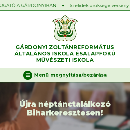
OGATÓ A GÁRDONYIBAN
Szelídek öröksége verseny 2
GÁRDONYI ZOLTÁN
REFORMÁTUS
ÁLTALÁNOS ISKOLA ÉS
ALAPFOKÚ
MŰVÉSZETI ISKOLA
Menü megnyitása/bezárása
Újra néptánctalálkozó
Biharkeresztesen!