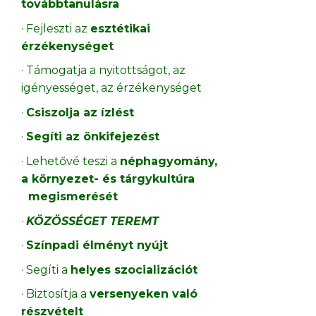
továbbtanulásra
· Fejleszti az
esztétikai
érzékenységet
· Támogatja a nyitottságot, az
igényességet, az érzékenységet
·
Csiszolja az ízlést
·
Segíti az önkifejezést
· Lehetővé teszi a
néphagyomány,
a környezet- és tárgykultúra
megismerését
·
KÖZÖSSÉGET TEREMT
·
Színpadi élményt nyújt
· Segíti a
helyes szocializációt
· Biztosítja a
versenyeken való
részvételt