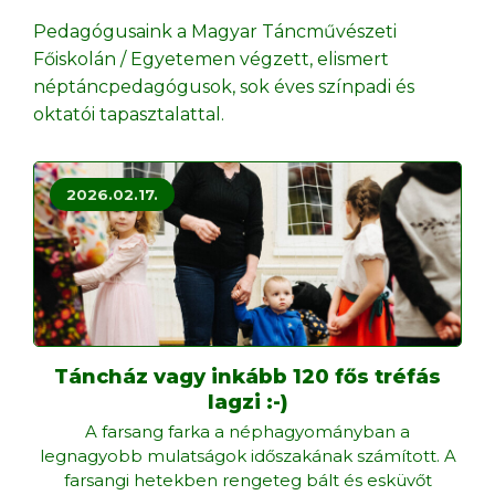
Pedagógusaink a Magyar Táncművészeti
Főiskolán / Egyetemen végzett, elismert
néptáncpedagógusok, sok éves színpadi és
oktatói tapasztalattal.
2026.02.17.
Táncház vagy inkább 120 fős tréfás
lagzi :-)
A farsang farka a néphagyományban a
legnagyobb mulatságok időszakának számított. A
farsangi hetekben rengeteg bált és esküvőt