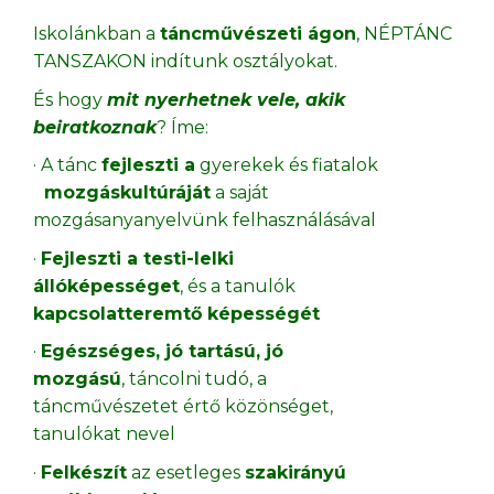
Iskolánkban a
táncművészeti ágon
, NÉPTÁNC
TANSZAKON indítunk osztályokat.
És hogy
mit nyerhetnek vele, akik
beiratkoznak
? Íme:
· A tánc
fejleszti a
gyerekek és fiatalok
mozgáskultúráját
a saját
mozgásanyanyelvünk felhasználásával
·
Fejleszti a testi-lelki
állóképességet
, és a tanulók
kapcsolatteremtő képességét
·
Egészséges, jó tartású, jó
mozgású
, táncolni tudó, a
táncművészetet értő közönséget,
tanulókat nevel
·
Felkészít
az esetleges
szakirányú