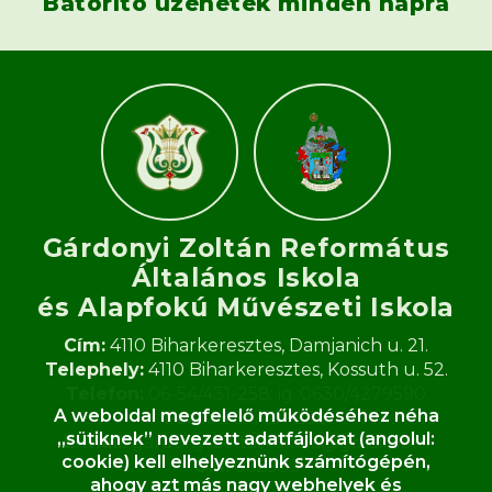
Bátorító üzenetek minden napra
Gárdonyi Zoltán Református
Általános Iskola
és Alapfokú Művészeti Iskola​
Cím:
4110 Biharkeresztes, Damjanich u. 21.
Telephely:
4110 Biharkeresztes, Kossuth u. 52.
Telefon:
06-54/431-258; ig.:0630/4279590
A weboldal megfelelő működéséhez néha
Fax:
06-54/431-258
„sütiknek” nevezett adatfájlokat (angolul:
E-mail:
gardonyi.zoltan.iskola@gmail.com
cookie) kell elhelyeznünk számítógépén,
OM:
062933
ahogy azt más nagy webhelyek és