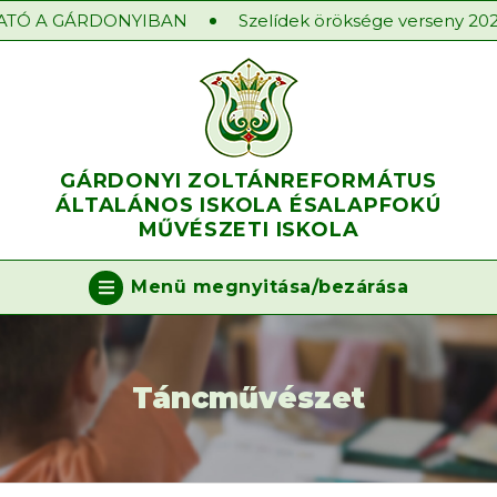
TÓ A GÁRDONYIBAN
Szelídek öröksége verseny 2025/2
GÁRDONYI ZOLTÁN
REFORMÁTUS
ÁLTALÁNOS ISKOLA ÉS
ALAPFOKÚ
MŰVÉSZETI ISKOLA
Menü megnyitása/bezárása
Táncművészet