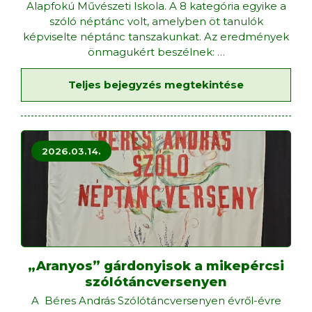
Alapfokú Művészeti Iskola. A 8 kategória egyike a
szóló néptánc volt, amelyben öt tanulók
képviselte néptánc tanszakunkat. Az eredmények
önmagukért beszélnek:
…
Teljes bejegyzés megtekintése
2026.03.14.
„Aranyos” gárdonyisok a mikepércsi
szólótáncversenyen
A Béres András Szólótáncversenyen évről-évre