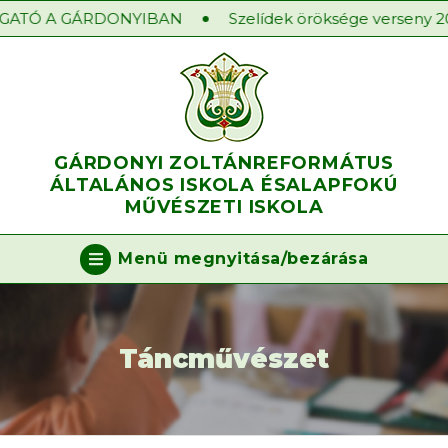
ATÓ A GÁRDONYIBAN
Szelídek öröksége verseny 2025
GÁRDONYI ZOLTÁN
REFORMÁTUS
ÁLTALÁNOS ISKOLA ÉS
ALAPFOKÚ
MŰVÉSZETI ISKOLA
Menü megnyitása/bezárása
Táncművészet