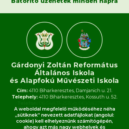
Bátorító üzenetek minden napra
Gárdonyi Zoltán Református
Általános Iskola
és Alapfokú Művészeti Iskola​
Cím:
4110 Biharkeresztes, Damjanich u. 21.
Telephely:
4110 Biharkeresztes, Kossuth u. 52.
Telefon:
06-54/431-258; ig.:0630/4279590
A weboldal megfelelő működéséhez néha
Fax:
06-54/431-258
„sütiknek” nevezett adatfájlokat (angolul:
E-mail:
gardonyi.zoltan.iskola@gmail.com
cookie) kell elhelyeznünk számítógépén,
OM:
062933
ahogy azt más nagy webhelyek és