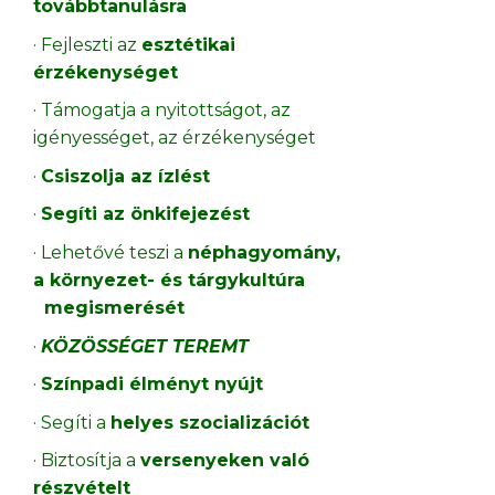
továbbtanulásra
· Fejleszti az
esztétikai
érzékenységet
· Támogatja a nyitottságot, az
igényességet, az érzékenységet
·
Csiszolja az ízlést
·
Segíti az önkifejezést
· Lehetővé teszi a
néphagyomány,
a környezet- és tárgykultúra
megismerését
·
KÖZÖSSÉGET TEREMT
·
Színpadi élményt nyújt
· Segíti a
helyes szocializációt
· Biztosítja a
versenyeken való
részvételt