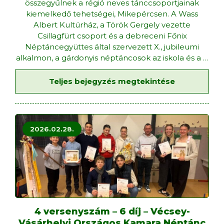
összegyűlnek a régió neves tánccsoportjainak
kiemelkedő tehetségei, Mikepércsen. A Wass
Albert Kultúrház, a Török Gergely vezette
Csillagfürt csoport és a debreceni Főnix
Néptáncegyüttes által szervezett X., jubileumi
alkalmon, a gárdonyis néptáncosok az iskola és a
…
Teljes bejegyzés megtekintése
2026.02.28.
4 versenyszám – 6 díj – Vécsey-
Vásárhelyi Országos Kamara Néptánc