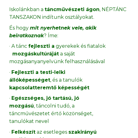
Iskolánkban a
táncművészeti ágon
, NÉPTÁNC
TANSZAKON indítunk osztályokat.
És hogy
mit nyerhetnek vele, akik
beiratkoznak
? Íme:
· A tánc
fejleszti a
gyerekek és fiatalok
mozgáskultúráját
a saját
mozgásanyanyelvünk felhasználásával
·
Fejleszti a testi-lelki
állóképességet
, és a tanulók
kapcsolatteremtő képességét
·
Egészséges, jó tartású, jó
mozgású
, táncolni tudó, a
táncművészetet értő közönséget,
tanulókat nevel
·
Felkészít
az esetleges
szakirányú