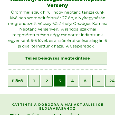
Verseny
Örömmel adjuk hírül, hogy néptánc tanszakunk
kiválóan szerepelt február 27-én, a Nyíregyházán
megrendezett Vécsey-Vásárhelyi Országos Kamara
Néptánc Versenyen. A rangos szakmai
megmérettetésen négy csoportot indítottunk
egyenként 6-6 fővel, és a zsűri értékelése alapján 6
(!) díjjal térhettünk haza. A Cseperedők
…
Teljes bejegyzés megtekintése
Előző
1
2
3
4
5
…
24
KATTINTS A DOBOZRA A MAI AKTUÁLIS IGE
ELOLVASÁSÁHOZ