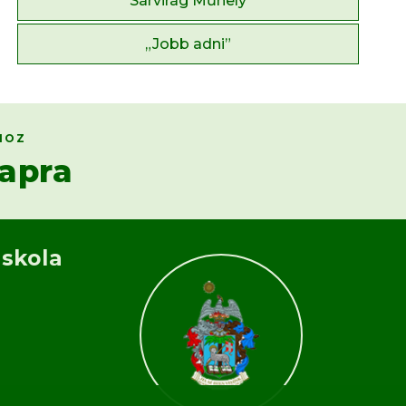
Sárvirág Műhely
„Jobb adni”
HOZ
apra
Iskola