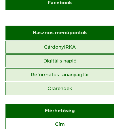
Facebook
Hasznos menüpontok
GárdonyIRKA
Digitális napló
Református tananyagtár
Órarendek
Elérhetőség
Cím