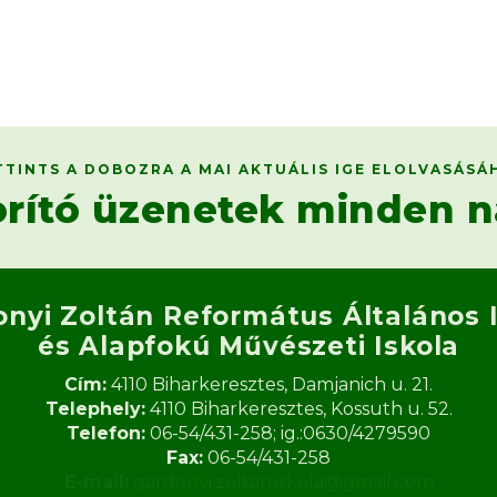
TTINTS A DOBOZRA A MAI AKTUÁLIS IGE ELOLVASÁSÁ
orító üzenetek minden n
onyi Zoltán Református
Általános 
és Alapfokú Művészeti Iskola​
Cím:
4110 Biharkeresztes, Damjanich u. 21.
Telephely:
4110 Biharkeresztes, Kossuth u. 52.
Telefon:
06-54/431-258; ig.:0630/4279590
Fax:
06-54/431-258
E-mail:
gardonyi.zoltan.iskola@gmail.com