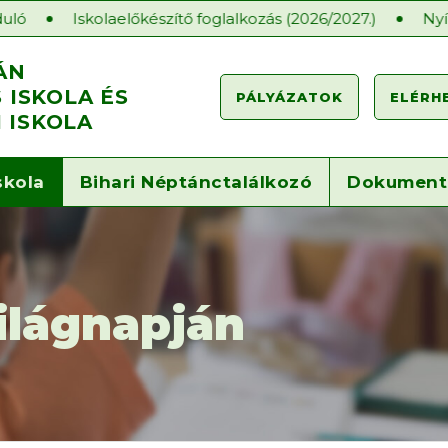
Iskolaelőkészítő foglalkozás (2026/2027.)
Nyílt órák a 
ÁN
ISKOLA ÉS
PÁLYÁZATOK
ELÉRH
 ISKOLA
skola
Bihari Néptánctalálkozó
Dokumen
ilágnapján