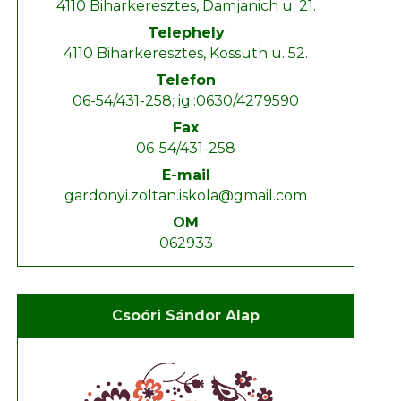
4110 Biharkeresztes, Damjanich u. 21.
Telephely
4110 Biharkeresztes, Kossuth u. 52.
Telefon
06-54/431-258; ig.:0630/4279590
Fax
06-54/431-258
E-mail
gardonyi.zoltan.iskola@gmail.com
OM
062933
Csoóri Sándor Alap