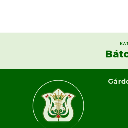
KA
Bát
Gárd