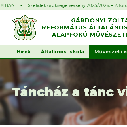
Szelídek öröksége verseny 2025/2026. – 2. forduló
GÁRDONYI ZOLT
REFORMÁTUS ÁLTALÁNOS 
ALAPFOKÚ MŰVÉSZETI
Hírek
Általános iskola
Művészeti i
Táncház a tánc v