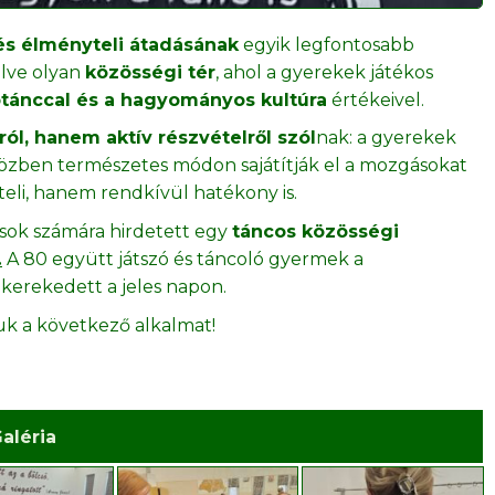
és élményteli átadásának
egyik legfontosabb
lve olyan
közösségi tér
, ahol a gyerekek játékos
tánccal és a hagyományos kultúra
értékeivel.
ól, hanem aktív részvételről szól
nak: a gyerekek
közben természetes módon sajátítják el a mozgásokat
eli, hanem rendkívül hatékony is.
osok számára hirdetett egy
táncos közösségi
.
A 80 együtt játszó és táncoló gyermek a
 kerekedett a jeles napon.
uk a következő alkalmat!
aléria