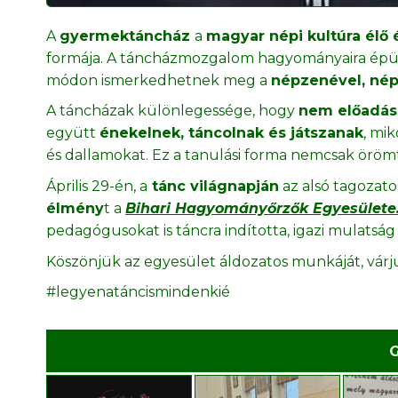
A
gyermektáncház
a
magyar népi kultúra élő 
formája. A táncházmozgalom hagyományaira épü
módon ismerkedhetnek meg a
népzenével, nép
A táncházak különlegessége, hogy
nem előadásr
együtt
énekelnek, táncolnak és játszanak
, mi
és dallamokat. Ez a tanulási forma nemcsak örömt
Április 29-én, a
tánc világnapján
az alsó tagozat
élmény
t a
Bihari Hagyományőrzők
Egyesülete
pedagógusokat is táncra indította, igazi mulatság
Köszönjük az egyesület áldozatos munkáját, várj
#legyenatáncismindenkié
G