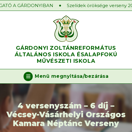
ATÓ A GÁRDONYIBAN
Szelídek öröksége verseny 202
GÁRDONYI ZOLTÁN
REFORMÁTUS
ÁLTALÁNOS ISKOLA ÉS
ALAPFOKÚ
MŰVÉSZETI ISKOLA
Menü megnyitása/bezárása
4 versenyszám – 6 díj –
Vécsey-Vásárhelyi Országos
Kamara Néptánc Verseny