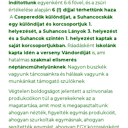
indítottunk
egyenként 6-6 fővel, és a zsűri
értékelése alapján
6 (!) díjjal térhettünk haza
.
A
Cseperedők különdíjat, a Suhancocskák
egy különdíjat és korcsoportjuk 1.
helyezését, a Suhancos Lányok 3. helyezést
és a Suhancok szintén 1. helyezést kaptak a
saját korcsoportjukban.
Ráadásként
iskolánk
kapta idén a verseny Vándordíját
is, ami
hatalmas
szakmai elismerés
néptáncműhelyünknek
. Nagyon büszkék
vagyunk táncosainkra és hálásak vagyunk a
munkánkat támogató szülőknek.
Végtelen boldogságot jelentett a színvonalas
produkciókon túl a gyerekeknek az a
magatartása, amit most is megapasztaltunk:
ahogyan nézték, figyelték egymás produkcióit,
ahogyan szurkoltak egymásnak, ahogyan
segítették egymást, ahogyan EGY közösségként