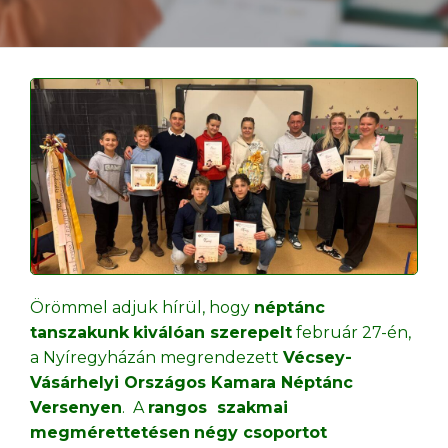
Örömmel adjuk hírül, hogy
néptánc
tanszakunk
kiválóan szerepelt
február 27-én,
a Nyíregyházán megrendezett
Vécsey-
Vásárhelyi Országos Kamara Néptánc
Versenyen
. A
rangos szakmai
megmérettetésen
négy csoportot