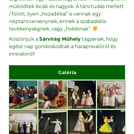
működtek kicsik és nagyok. A tánctudás mellett
/ fölött, ilyen „hozadékai” is vannak egy
néptáncversenynek, ennek a szabadidős
tevékenységnek, vagy „hobbinak”.
Köszönjük a
Sárvirág Műhely
tagjainak, hogy
egész nap gondoskodtak a harapnivalóról és
innivalóról!
Galéria