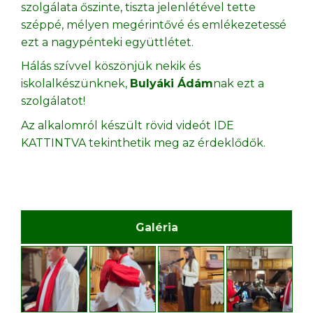
szolgálata őszinte, tiszta jelenlétével tette
széppé, mélyen megérintővé és emlékezetessé
ezt a nagypénteki együttlétet.
Hálás szívvel köszönjük nekik és
iskolalkészünknek,
Bulyáki Ádám
nak ezt a
szolgálatot!
Az alkalomról készült rövid videót
IDE
KATTINTVA
tekinthetik meg az érdeklődők.
Galéria