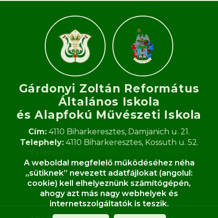
Gárdonyi Zoltán Református
Általános Iskola
és Alapfokú Művészeti Iskola​
Cím:
4110 Biharkeresztes, Damjanich u. 21.
Telephely:
4110 Biharkeresztes, Kossuth u. 52.
Telefon:
06-54/431-258; ig.:0630/4279590
A weboldal megfelelő működéséhez néha
Fax:
06-54/431-258
„sütiknek” nevezett adatfájlokat (angolul:
E-mail:
gardonyi.zoltan.iskola@gmail.com
cookie) kell elhelyeznünk számítógépén,
OM:
062933
ahogy azt más nagy webhelyek és
internetszolgáltatók is teszik.