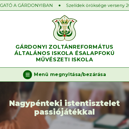
ATÓ A GÁRDONYIBAN
Szelídek öröksége verseny 2025
GÁRDONYI ZOLTÁN
REFORMÁTUS
ÁLTALÁNOS ISKOLA ÉS
ALAPFOKÚ
MŰVÉSZETI ISKOLA
Menü megnyitása/bezárása
Nagypénteki istentisztelet
passiójátékkal