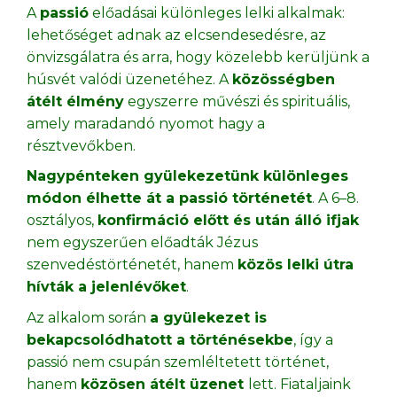
A
passió
előadásai különleges lelki alkalmak:
lehetőséget adnak az elcsendesedésre, az
önvizsgálatra és arra, hogy közelebb kerüljünk a
húsvét valódi üzenetéhez. A
közösségben
átélt élmény
egyszerre művészi és spirituális,
amely maradandó nyomot hagy a
résztvevőkben.
Nagypénteken gyülekezetünk különleges
módon élhette át a passió történetét
. A 6–8.
osztályos,
konfirmáció előtt és után álló ifjak
nem egyszerűen előadták Jézus
szenvedéstörténetét, hanem
közös lelki útra
hívták a jelenlévőket
.
Az alkalom során
a gyülekezet is
bekapcsolódhatott a történésekbe
, így a
passió nem csupán szemléltetett történet,
hanem
közösen átélt üzenet
lett. Fiataljaink