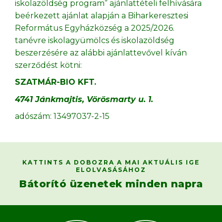
iskolazöldség program” ajánlattételi felhívására
beérkezett ajánlat alapján a Biharkeresztesi
Református Egyházközség a 2025/2026.
tanévre iskolagyümölcs és iskolazöldség
beszerzésére az alábbi ajánlattevővel kíván
szerződést kötni:
SZATMÁR-BIO KFT.
4741 Jánkmajtis, Vörösmarty u. 1.
adószám: 13497037-2-15
KATTINTS A DOBOZRA A MAI AKTUÁLIS IGE
ELOLVASÁSÁHOZ
Bátorító üzenetek minden napra