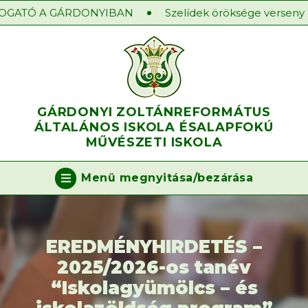
OGATÓ A GÁRDONYIBAN
Szelídek öröksége verseny 2
GÁRDONYI ZOLTÁN
REFORMÁTUS
ÁLTALÁNOS ISKOLA ÉS
ALAPFOKÚ
MŰVÉSZETI ISKOLA
Menü megnyitása/bezárása
EREDMÉNYHIRDETÉS –
2025/2026-os tanév
“Iskolagyümölcs – és