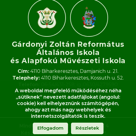
Gárdonyi Zoltán Református
Általános Iskola
és Alapfokú Művészeti Iskola​
Cím:
4110 Biharkeresztes, Damjanich u. 21.
Telephely:
4110 Biharkeresztes, Kossuth u. 52.
Telefon:
06-54/431-258; ig.:0630/4279590
A weboldal megfelelő működéséhez néha
Fax:
06-54/431-258
„sütiknek” nevezett adatfájlokat (angolul:
E-mail:
gardonyi.zoltan.iskola@gmail.com
cookie) kell elhelyeznünk számítógépén,
OM:
062933
ahogy azt más nagy webhelyek és
internetszolgáltatók is teszik.
Minden jog fenntartva ©
2020-
2024
Elfogadom
Részletek
Készítette:
Jusztinn Web-Tech Kft.