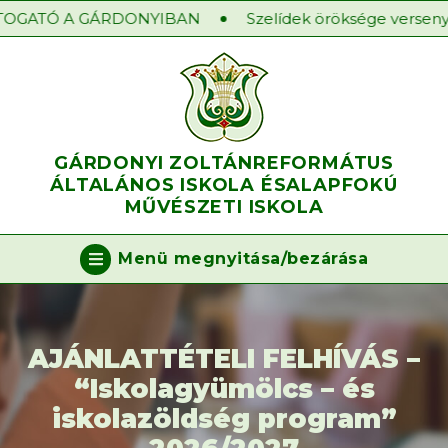
OGATÓ A GÁRDONYIBAN
Szelídek öröksége verseny 2
GÁRDONYI ZOLTÁN
REFORMÁTUS
ÁLTALÁNOS ISKOLA ÉS
ALAPFOKÚ
MŰVÉSZETI ISKOLA
Menü megnyitása/bezárása
AJÁNLATTÉTELI FELHÍVÁS –
“Iskolagyümölcs – és
iskolazöldség program”