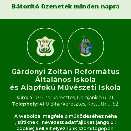
Bátorító üzenetek minden napra
Gárdonyi Zoltán Református
Általános Iskola
és Alapfokú Művészeti Iskola​
Cím:
4110 Biharkeresztes, Damjanich u. 21.
Telephely:
4110 Biharkeresztes, Kossuth u. 52.
Telefon:
06-54/431-258; ig.:0630/4279590
A weboldal megfelelő működéséhez néha
Fax:
06-54/431-258
„sütiknek” nevezett adatfájlokat (angolul:
E-mail:
gardonyi.zoltan.iskola@gmail.com
cookie) kell elhelyeznünk számítógépén,
OM:
062933