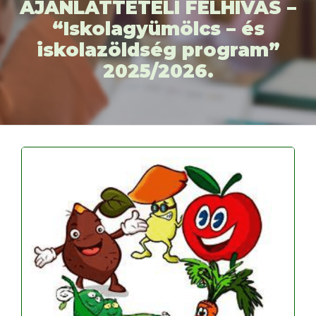
AJÁNLATTÉTELI FELHÍVÁS –
“Iskolagyümölcs – és
iskolazöldség program”
2025/2026.