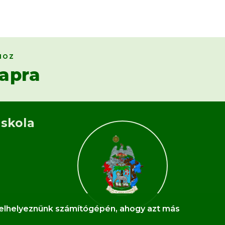
HOZ
apra
Iskola
l elhelyeznünk számítógépén, ahogy azt más