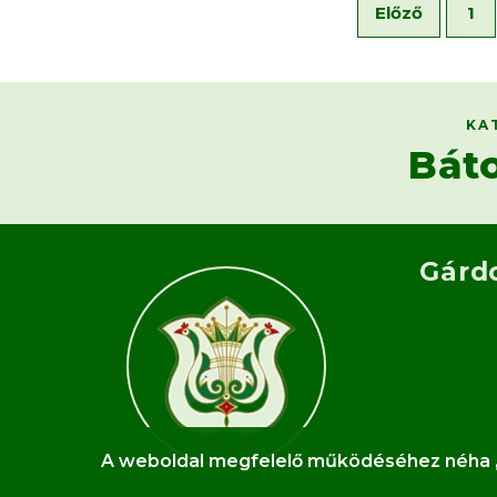
Előző
1
KA
Bát
Gárd
A weboldal megfelelő működéséhez néha „sü