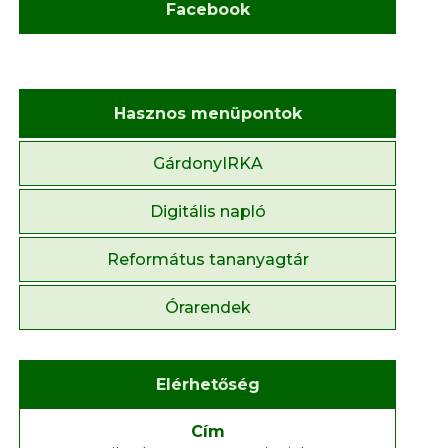
Facebook
Hasznos menüpontok
GárdonyIRKA
Digitális napló
Református tananyagtár
Órarendek
Elérhetőség
Cím