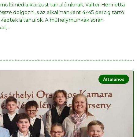
 multimédia kurzust tanulóinknak, Valter Henrietta
össze dolgozni, s az alkalmanként 4×45 percig tartó
merkedtek a tanulók. A műhelymunkák során
kal,
…
Általános