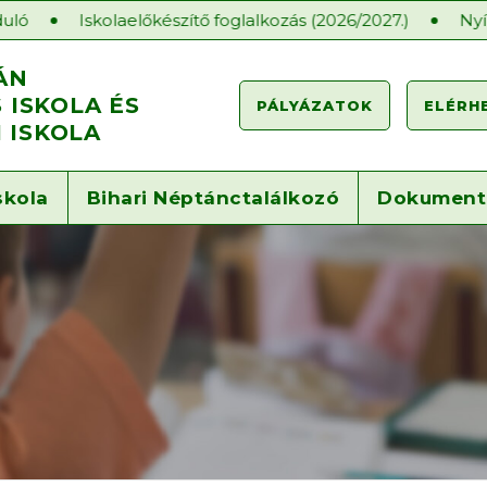
lőkészítő foglalkozás (2026/2027.)
Nyílt órák a Gárdon
ÁN
ISKOLA ÉS
PÁLYÁZATOK
ELÉRH
 ISKOLA
skola
Bihari Néptánctalálkozó
Dokumen