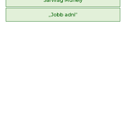
Sárvirág Műhely
„Jobb adni”