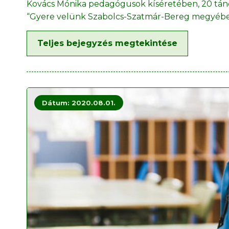
Kovács Mónika pedagógusok kíséretében, 20 tán
“Gyere velünk Szabolcs-Szatmár-Bereg megyébe
Teljes bejegyzés megtekintése
Dátum: 2020.08.01.