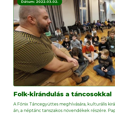
Dátum: 2022.03.02.
Folk-kirándulás a táncosokkal
A Főnix Táncegyüttes meghívására, kulturális ki
án, a néptánc tanszakos növendékek részére. Pap