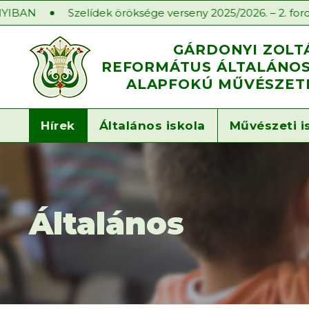
lídek öröksége verseny 2025/2026. – 2. forduló
Iskolae
GÁRDONYI ZOLT
REFORMÁTUS ÁLTALÁNOS 
ALAPFOKÚ MŰVÉSZETI
Hírek
Általános iskola
Művészeti i
Általános