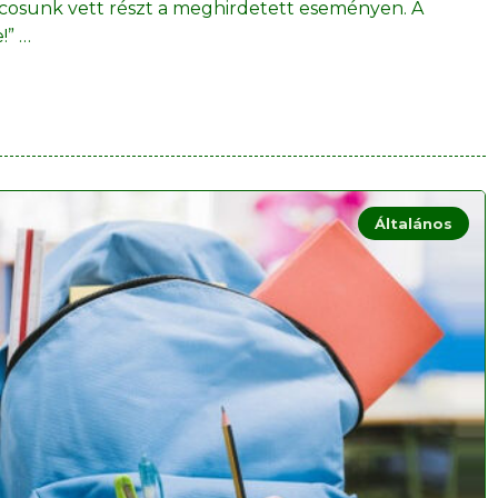
cosunk vett részt a meghirdetett eseményen. A
!”
…
Általános