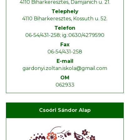
4110 Biharkeresztes, Damjanich u. 21.
Telephely
4110 Biharkeresztes, Kossuth u. 52.
Telefon
06-54/431-258; ig.:0630/4279590
Fax
06-54/431-258
E-mail
gardonyi.zoltan.iskola@gmail.com
OM
062933
Csoóri Sándor Alap