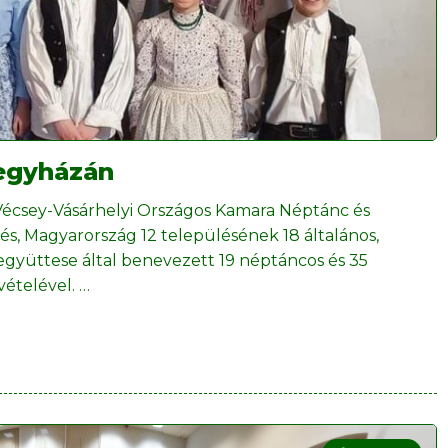
regyházán
écsey-Vásárhelyi Országos Kamara Néptánc és
s, Magyarország 12 településének 18 általános,
együttese által benevezett 19 néptáncos és 35
vételével.
…