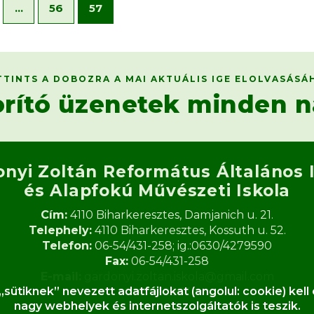
…
56
57
TTINTS A DOBOZRA A MAI AKTUÁLIS IGE ELOLVASÁSÁ
orító üzenetek minden n
onyi Zoltán Református
Általános 
és Alapfokú Művészeti Iskola​
Cím:
4110 Biharkeresztes, Damjanich u. 21.
Telephely:
4110 Biharkeresztes, Kossuth u. 52.
Telefon:
06-54/431-258; ig.:0630/4279590
Fax:
06-54/431-258
E-mail:
gardonyi.zoltan.iskola@gmail.com
tiknek” nevezett adatfájlokat (angolul: cookie) kel
OM:
062933
nagy webhelyek és internetszolgáltatók is teszik.