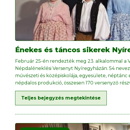
Énekes és táncos sikerek Nyí
Február 25-én rendezték meg 23. alkalommal a V
Népdaléneklési Versenyt Nyíregyházán. 54 nevezé
művészeti és középiskolája, egyesülete, néptánc 
népdalos produkció, összesen 170 versenyző rész
Teljes bejegyzés megtekintése