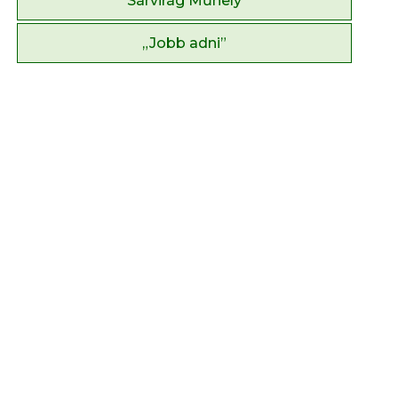
Sárvirág Műhely
„Jobb adni”