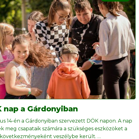
K nap a Gárdonyiban
únius 14-én a Gárdonyiban szervezett DÖK napon. A nap
k meg csapataik számára a szükséges eszközöket a
s következményeként veszélybe került.
…