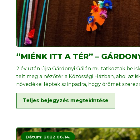
“MIÉNK ITT A TÉR” – GÁRDO
2 év után újra Gárdonyi Gálán mutatkoztak be is
telt meg a nézőtér a Közösségi Házban, ahol az isk
növedékei léptek színpadra, hogy örömet szerez
Teljes bejegyzés megtekintése
Dátum: 2022.06.14.