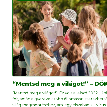
“Mentsd meg a világot!” – DÖ
“Mentsd meg a világot!” Ez volt a jelszó 2022. j
folyamán a gyerekek több állomáson szerezhetté
világ megmentéséhez, ami egy elszabadult víru