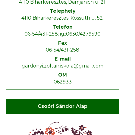
4110 Biharkeresztes, Damjanich u. 21.
Telephely
4110 Biharkeresztes, Kossuth u. 52.
Telefon
06-54/431-258; ig.:0630/4279590
Fax
06-54/431-258
E-mail
gardonyi.zoltan.iskola@gmail.com
OM
062933
Csoóri Sándor Alap