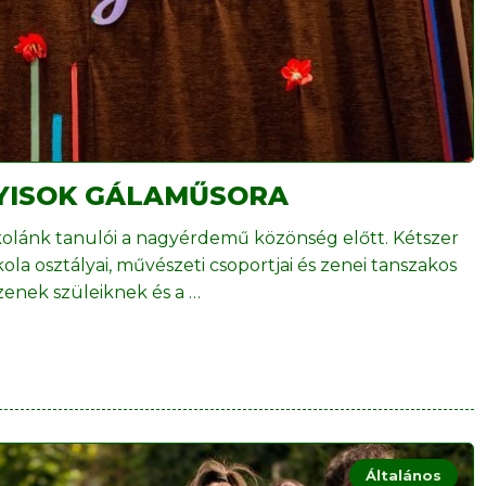
NYISOK GÁLAMŰSORA
kolánk tanulói a nagyérdemű közönség előtt. Kétszer
ola osztályai, művészeti csoportjai és zenei tanszakos
zenek szüleiknek és a
…
Általános