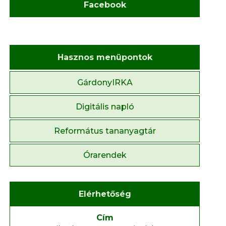
Facebook
Hasznos menüpontok
GárdonyIRKA
Digitális napló
Református tananyagtár
Órarendek
Elérhetőség
Cím