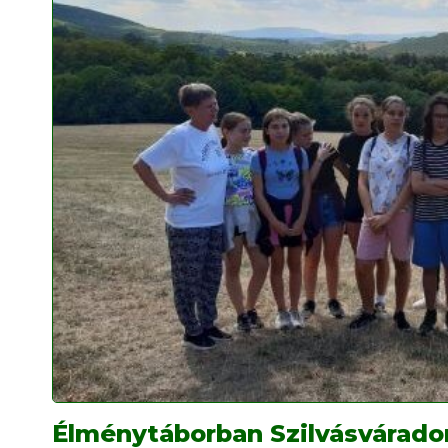
Élménytáborban Szilvásvárado