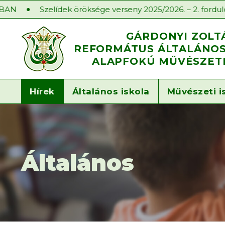
öröksége verseny 2025/2026. – 2. forduló
Iskolaelőkész
GÁRDONYI ZOLT
REFORMÁTUS ÁLTALÁNOS 
ALAPFOKÚ MŰVÉSZETI
Hírek
Általános iskola
Művészeti i
Általános