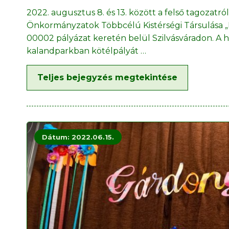
2022. augusztus 8. és 13. között a felső tagozatró
Önkormányzatok Többcélú Kistérségi Társulása „Es
00002 pályázat keretén belül Szilvásváradon. A 
kalandparkban kötélpályát
…
Teljes bejegyzés megtekintése
Dátum: 2022.06.15.