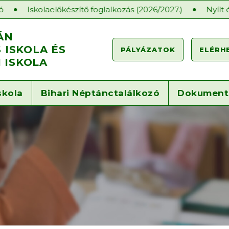
ítő foglalkozás (2026/2027.)
Nyílt órák a Gárdonyiban
ÁN
ISKOLA ÉS
PÁLYÁZATOK
ELÉRH
 ISKOLA
skola
Bihari Néptánctalálkozó
Dokumen