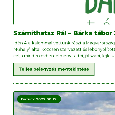
Számíthatsz Rá! – Bárka tábor
Idén 4. alkalommal vettünk részt a Magyarorszá
Műhely” által közösen szervezett és lebonyolított
célja minden évben: élményt adni, játszani, fejlesz
Teljes bejegyzés megtekintése
Dátum: 2022.08.15.