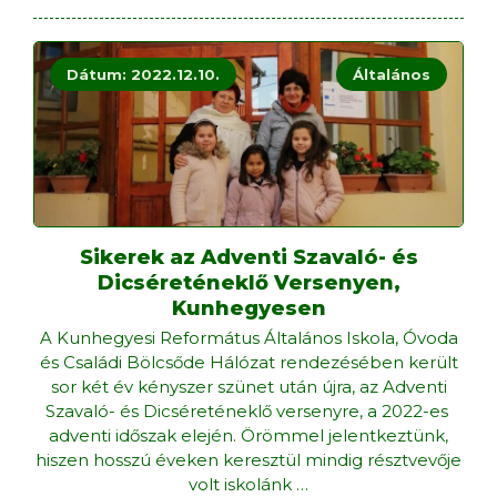
Dátum: 2022.12.10.
Általános
Sikerek az Adventi Szavaló- és
Dicséreténeklő Versenyen,
Kunhegyesen
A Kunhegyesi Református Általános Iskola, Óvoda
és Családi Bölcsőde Hálózat rendezésében került
sor két év kényszer szünet után újra, az Adventi
Szavaló- és Dicséreténeklő versenyre, a 2022-es
adventi időszak elején. Örömmel jelentkeztünk,
hiszen hosszú éveken keresztül mindig résztvevője
volt iskolánk
…