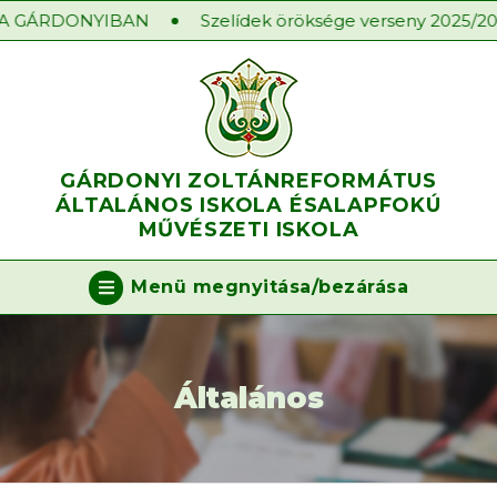
GÁRDONYIBAN
Szelídek öröksége verseny 2025/2026. 
GÁRDONYI ZOLTÁN
REFORMÁTUS
ÁLTALÁNOS ISKOLA ÉS
ALAPFOKÚ
MŰVÉSZETI ISKOLA
Menü megnyitása/bezárása
Általános