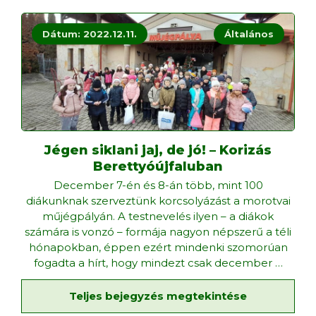
Dátum: 2022.12.11.
Általános
Jégen siklani jaj, de jó! – Korizás
Berettyóújfaluban
December 7-én és 8-án több, mint 100
diákunknak szerveztünk korcsolyázást a morotvai
műjégpályán. A testnevelés ilyen – a diákok
számára is vonzó – formája nagyon népszerű a téli
hónapokban, éppen ezért mindenki szomorúan
fogadta a hírt, hogy mindezt csak december
…
Teljes bejegyzés megtekintése