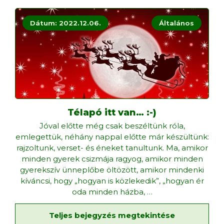
Dátum: 2022.12.06.
Általános
Télapó itt van… :-)
Jóval előtte még csak beszéltünk róla,
emlegettük, néhány nappal előtte már készültünk:
rajzoltunk, verset- és éneket tanultunk. Ma, amikor
minden gyerek csizmája ragyog, amikor minden
gyerekszív ünneplőbe öltözött, amikor mindenki
kíváncsi, hogy „hogyan is közlekedik”, „hogyan ér
oda minden házba,
…
Teljes bejegyzés megtekintése