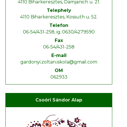
4110 Biharkeresztes, Damjanich u. 21.
Telephely
4110 Biharkeresztes, Kossuth u. 52.
Telefon
06-54/431-258; ig.:0630/4279590
Fax
06-54/431-258
E-mail
gardonyi.zoltan.iskola@gmail.com
OM
062933
Csoóri Sándor Alap