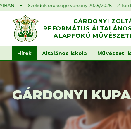
Szelídek öröksége verseny 2025/2026. – 2. forduló
Isk
GÁRDONYI ZOLT
REFORMÁTUS ÁLTALÁNOS 
ALAPFOKÚ MŰVÉSZETI
Hírek
Általános iskola
Művészeti i
GÁRDONYI KUPA