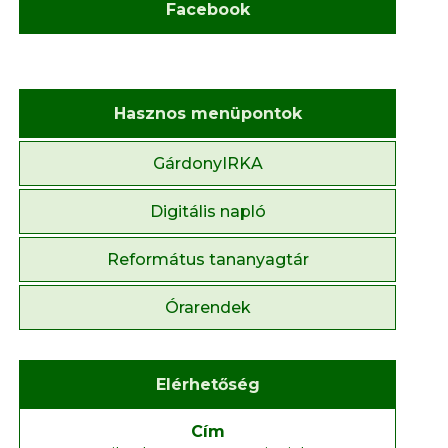
Facebook
Hasznos menüpontok
GárdonyIRKA
Digitális napló
Református tananyagtár
Órarendek
Elérhetőség
Cím