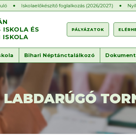
olaelőkészítő foglalkozás (2026/2027.)
Nyílt órák a Gár
ÁN
ISKOLA ÉS
PÁLYÁZATOK
ELÉRH
 ISKOLA
skola
Bihari Néptánctalálkozó
Dokumen
 LABDARÚGÓ TORN