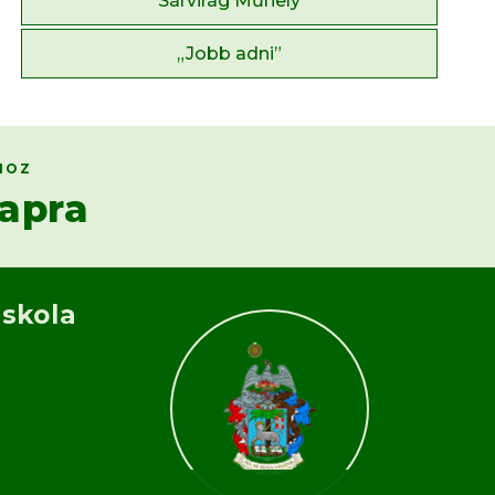
Sárvirág Műhely
„Jobb adni”
HOZ
apra
Iskola