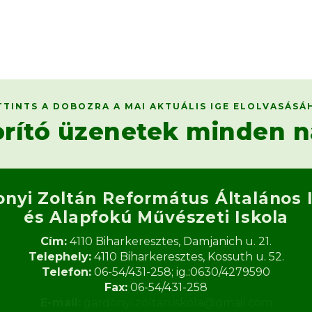
TTINTS A DOBOZRA A MAI AKTUÁLIS IGE ELOLVASÁSÁ
orító üzenetek minden n
onyi Zoltán Református
Általános 
és Alapfokú Művészeti Iskola​
Cím:
4110 Biharkeresztes, Damjanich u. 21.
Telephely:
4110 Biharkeresztes, Kossuth u. 52.
Telefon:
06-54/431-258; ig.:0630/4279590
Fax:
06-54/431-258
E-mail:
gardonyi.zoltan.iskola@gmail.com