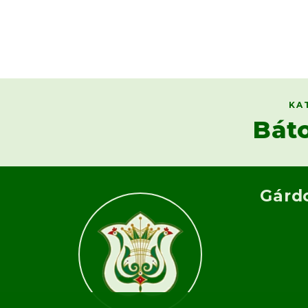
KA
Bát
Gárd