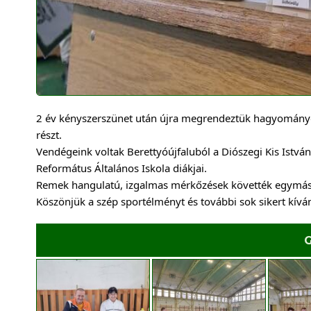
2 év kényszerszünet után újra megrendeztük hagyományos f
részt.
Vendégeink voltak Berettyóújfaluból a Diószegi Kis István
Református Általános Iskola diákjai.
Remek hangulatú, izgalmas mérkőzések követték egymás
Köszönjük a szép sportélményt és további sok sikert kív
G