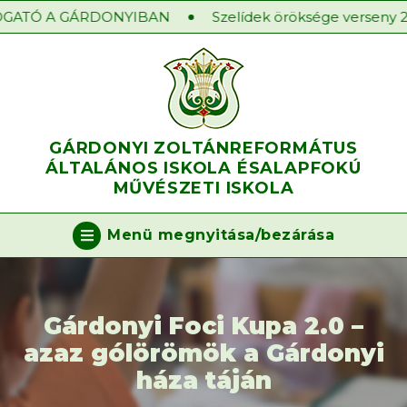
ATÓ A GÁRDONYIBAN
Szelídek öröksége verseny 202
GÁRDONYI ZOLTÁN
REFORMÁTUS
ÁLTALÁNOS ISKOLA ÉS
ALAPFOKÚ
MŰVÉSZETI ISKOLA
Menü megnyitása/bezárása
Gárdonyi Foci Kupa 2.0 –
azaz gólörömök a Gárdonyi
háza táján