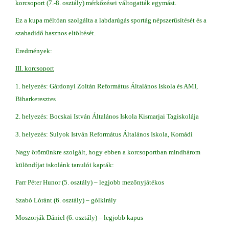
korcsoport (7.-8. osztály) mérkőzései váltogatták egymást.
Ez a kupa méltóan szolgálta a labdarúgás sportág népszerűsítését és a
szabadidő hasznos eltöltését.
Eredmények:
III. korcsoport
1. helyezés: Gárdonyi Zoltán Református Általános Iskola és AMI,
Biharkeresztes
2. helyezés: Bocskai István Általános Iskola Kismarjai Tagiskolája
3. helyezés: Sulyok István Református Általános Iskola, Komádi
Nagy örömünkre szolgált, hogy ebben a korcsoportban mindhárom
különdíjat iskolánk tanulói kapták:
Farr Péter Hunor (5. osztály) – legjobb mezőnyjátékos
Szabó Lóránt (6. osztály) – gólkirály
Moszorják Dániel (6. osztály) – legjobb kapus