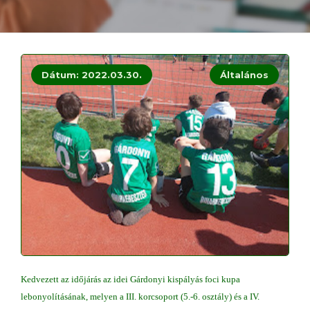
Dátum: 2022.03.30.
Általános
Kedvezett az időjárás az idei Gárdonyi kispályás foci kupa
lebonyolításának, melyen a III. korcsoport (5.-6. osztály) és a IV.