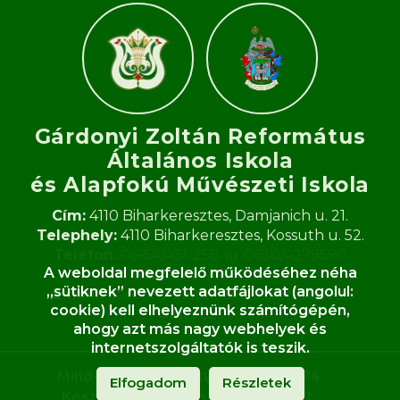
Gárdonyi Zoltán Református
Általános Iskola
és Alapfokú Művészeti Iskola​
Cím:
4110 Biharkeresztes, Damjanich u. 21.
Telephely:
4110 Biharkeresztes, Kossuth u. 52.
Telefon:
06-54/431-258; ig.:0630/4279590
A weboldal megfelelő működéséhez néha
Fax:
06-54/431-258
„sütiknek” nevezett adatfájlokat (angolul:
E-mail:
gardonyi.zoltan.iskola@gmail.com
cookie) kell elhelyeznünk számítógépén,
OM:
062933
ahogy azt más nagy webhelyek és
internetszolgáltatók is teszik.
Minden jog fenntartva ©
2020-
2024
Elfogadom
Részletek
Készítette:
Jusztinn Web-Tech Kft.