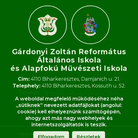
Gárdonyi Zoltán Református
Általános Iskola
és Alapfokú Művészeti Iskola​
Cím:
4110 Biharkeresztes, Damjanich u. 21.
Telephely:
4110 Biharkeresztes, Kossuth u. 52.
Telefon:
06-54/431-258; ig.:0630/4279590
A weboldal megfelelő működéséhez néha
Fax:
06-54/431-258
„sütiknek” nevezett adatfájlokat (angolul:
E-mail:
gardonyi.zoltan.iskola@gmail.com
cookie) kell elhelyeznünk számítógépén,
OM:
062933
ahogy azt más nagy webhelyek és
internetszolgáltatók is teszik.
Minden jog fenntartva ©
2020-
2024
Elfogadom
Részletek