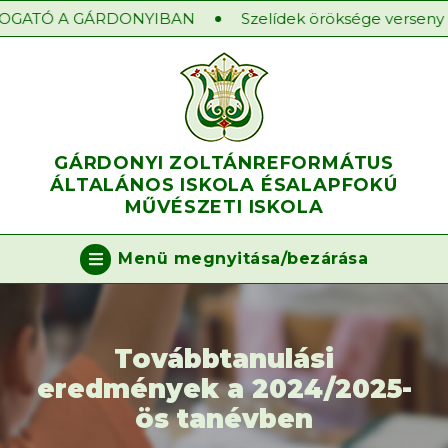
OGATÓ A GÁRDONYIBAN
Szelídek öröksége verseny 20
GÁRDONYI ZOLTÁN
REFORMÁTUS
ÁLTALÁNOS ISKOLA ÉS
ALAPFOKÚ
MŰVÉSZETI ISKOLA
Menü megnyitása/bezárása
Továbbtanulási
eredmények a 2024/2025-
ös tanévben