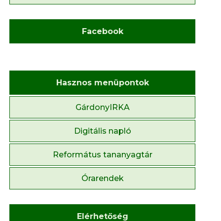
Facebook
Hasznos menüpontok
GárdonyIRKA
Digitális napló
Református tananyagtár
Órarendek
Elérhetőség