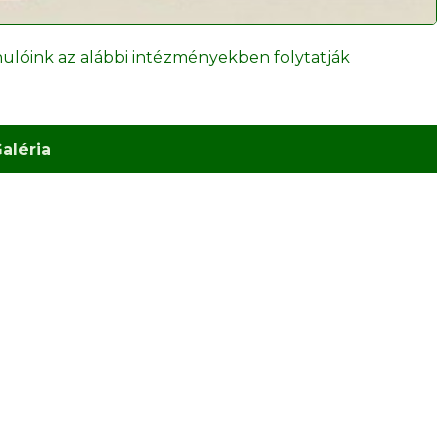
nulóink az alábbi intézményekben folytatják
aléria