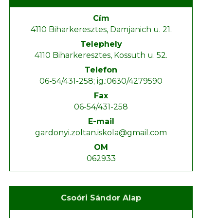
Cím
4110 Biharkeresztes, Damjanich u. 21.
Telephely
4110 Biharkeresztes, Kossuth u. 52.
Telefon
06-54/431-258; ig.:0630/4279590
Fax
06-54/431-258
E-mail
gardonyi.zoltan.iskola@gmail.com
OM
062933
Csoóri Sándor Alap