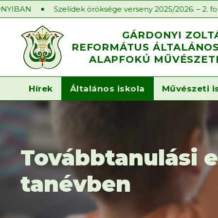
Szelídek öröksége verseny 2025/2026. – 2. forduló
I
GÁRDONYI ZOLT
REFORMÁTUS ÁLTALÁNOS 
ALAPFOKÚ MŰVÉSZETI
Hírek
Általános iskola
Művészeti i
Továbbtanulási 
tanévben