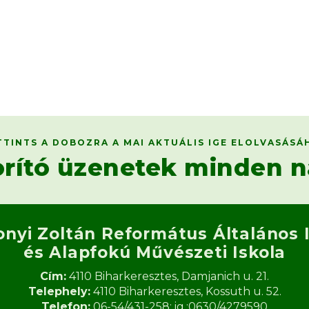
TTINTS A DOBOZRA A MAI AKTUÁLIS IGE ELOLVASÁSÁ
orító üzenetek minden n
onyi Zoltán Református
Általános 
és Alapfokú Művészeti Iskola​
Cím:
4110 Biharkeresztes, Damjanich u. 21.
Telephely:
4110 Biharkeresztes, Kossuth u. 52.
Telefon:
06-54/431-258; ig.:0630/4279590