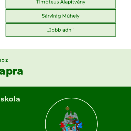
Timóteus Alapítvány
Sárvirág Műhely
„Jobb adni”
HOZ
apra
Iskola