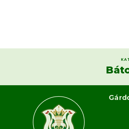
KA
Bát
Gárd