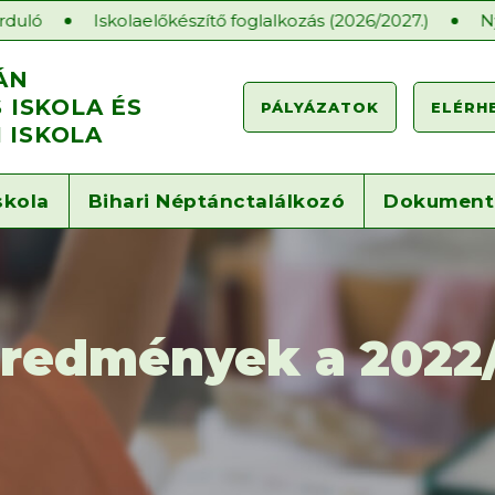
skolaelőkészítő foglalkozás (2026/2027.)
Nyílt órák a 
ÁN
ISKOLA ÉS
PÁLYÁZATOK
ELÉRH
 ISKOLA
skola
Bihari Néptánctalálkozó
Dokumen
eredmények a 2022