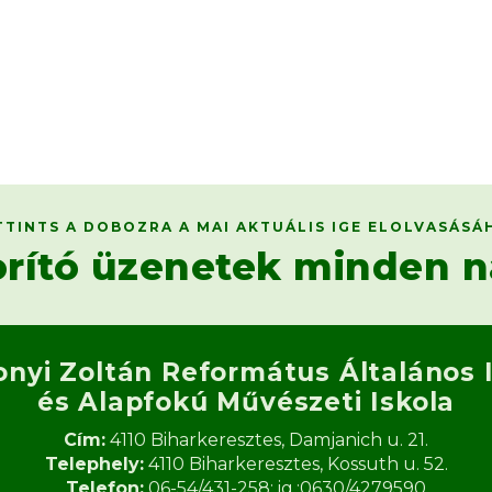
TTINTS A DOBOZRA A MAI AKTUÁLIS IGE ELOLVASÁSÁ
orító üzenetek minden n
onyi Zoltán Református
Általános 
és Alapfokú Művészeti Iskola​
Cím:
4110 Biharkeresztes, Damjanich u. 21.
Telephely:
4110 Biharkeresztes, Kossuth u. 52.
Telefon:
06-54/431-258; ig.:0630/4279590