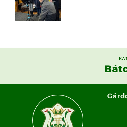
KA
Bát
Gárd