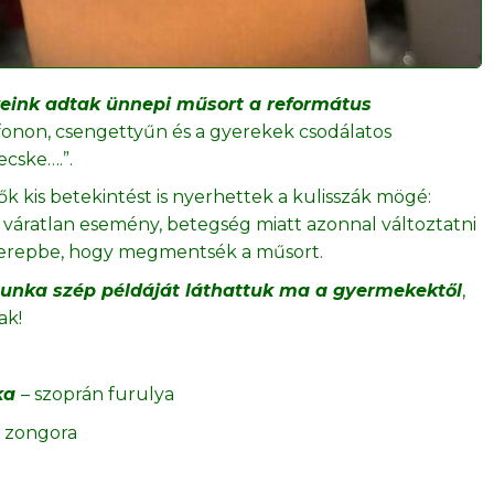
eink adtak ünnepi műsort a református
ofonon, csengettyűn és a gyerekek csodálatos
ecske….”.
 kis betekintést is nyerhettek a kulisszák mögé:
y váratlan esemény, betegség miatt azonnal változtatni
zerepbe, hogy megmentsék a műsort.
unka szép példáját láthattuk ma a gyermekektől
,
ak!
óka
– szoprán furulya
s zongora