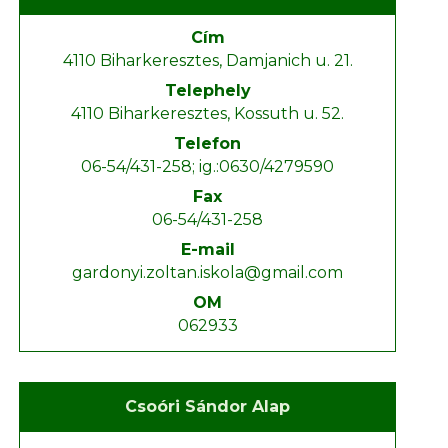
Cím
4110 Biharkeresztes, Damjanich u. 21.
Telephely
4110 Biharkeresztes, Kossuth u. 52.
Telefon
06-54/431-258; ig.:0630/4279590
Fax
06-54/431-258
E-mail
gardonyi.zoltan.iskola@gmail.com
OM
062933
Csoóri Sándor Alap