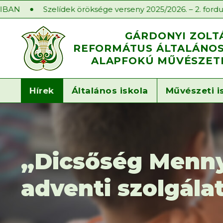
Szelídek öröksége verseny 2025/2026. – 2. forduló
Isk
GÁRDONYI ZOLT
REFORMÁTUS ÁLTALÁNOS 
ALAPFOKÚ MŰVÉSZETI
Hírek
Általános iskola
Művészeti i
„Dicsőség Menny
adventi szolgál