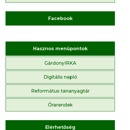
Facebook
Hasznos menüpontok
GárdonyIRKA
Digitális napló
Református tananyagtár
Órarendek
Elérhetőség