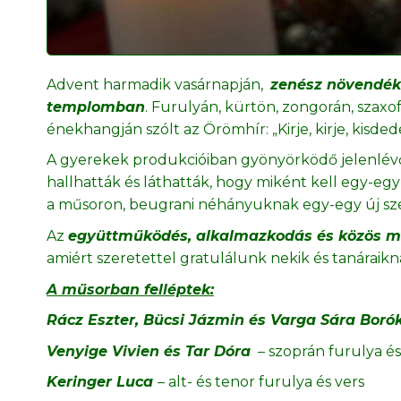
Advent harmadik vasárnapján,
zenész növendék
templomban
. Furulyán, kürtön, zongorán, szax
énekhangján szólt az Örömhír: „Kirje, kirje, kisded
A gyerekek produkcióiban gyönyörködő jelenlévők
hallhatták és láthatták, hogy miként kell egy-eg
a műsoron, beugrani néhányuknak egy-egy új s
Az
együttműködés, alkalmazkodás és közös m
amiért szeretettel gratulálunk nekik és tanáraikn
A műsorban felléptek:
Rácz Eszter, Bücsi Jázmin és Varga Sára Bor
Venyige Vivien és Tar Dóra
– szoprán furulya é
Keringer Luca
– alt- és tenor furulya és vers