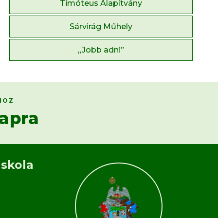
Timóteus Alapítvány
Sárvirág Műhely
„Jobb adni”
HOZ
apra
Iskola