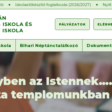
olaelőkészítő foglalkozás (2026/2027.)
Nyílt órák a Gár
ÁN
ISKOLA ÉS
PÁLYÁZATOK
ELÉRH
 ISKOLA
skola
Bihari Néptánctalálkozó
Dokumen
ben az Istennek….
ata templomunkban