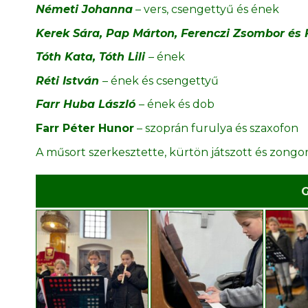
Németi Johanna
– vers, csengettyű és ének
Kerek Sára, Pap Márton, Ferenczi Zsombor és 
Tóth Kata, Tóth Lili
– ének
Réti István
– ének és csengettyű
Farr Huba László
– ének és dob
Farr Péter Hunor
– szoprán furulya és szaxofon
A műsort szerkesztette, kürtön játszott és zongor
G