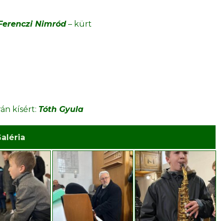
Ferenczi Nimród
– kürt
án kísért:
Tóth Gyula
aléria