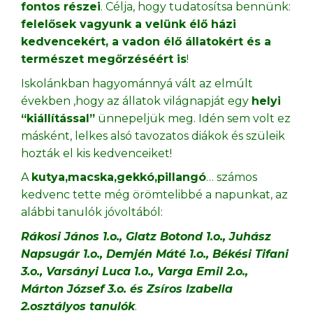
fontos részei
. Célja, hogy tudatosítsa bennünk:
felelősek vagyunk a velünk élő házi
kedvencekért, a vadon élő állatokért és a
természet megőrzéséért is
!
Iskolánkban hagyománnyá vált az elmúlt
években ,hogy az állatok világnapját egy
helyi
“kiállítással”
ünnepeljük meg. Idén sem volt ez
másként, lelkes alsó tavozatos diákok és szüleik
hozták el kis kedvenceiket!
A
kutya,macska,gekkó,pillangó
… számos
kedvenc tette még örömtelibbé a napunkat, az
alábbi tanulók jóvoltából:
Rákosi János 1.o., Glatz Botond 1.o., Juhász
Napsugár 1.o., Demjén Máté 1.o., Békési Tifani
3.o., Varsányi Luca 1.o., Varga Emil 2.o.,
Márton József 3.o. és Zsíros Izabella
2.osztályos tanulók
.