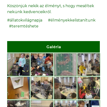
Köszönjük nekik az élményt, s hogy meséltek
nekünk kedvenceikről.
#állatokvilágnapja #élményekkelistanítunk
#teremtéshete
Galéria