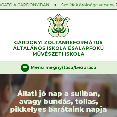
GATÓ A GÁRDONYIBAN
Szelídek öröksége verseny 202
GÁRDONYI ZOLTÁN
REFORMÁTUS
ÁLTALÁNOS ISKOLA ÉS
ALAPFOKÚ
MŰVÉSZETI ISKOLA
Menü megnyitása/bezárása
Állati jó nap a suliban,
avagy bundás, tollas,
pikkelyes barátaink napja