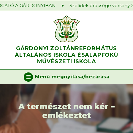
GATÓ A GÁRDONYIBAN
Szelídek öröksége verseny 202
GÁRDONYI ZOLTÁN
REFORMÁTUS
ÁLTALÁNOS ISKOLA ÉS
ALAPFOKÚ
MŰVÉSZETI ISKOLA
Menü megnyitása/bezárása
A természet nem kér –
emlékeztet