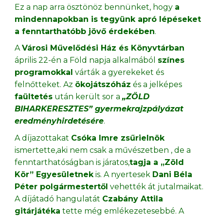
Ez a nap arra ösztönöz bennünket, hogy
a
mindennapokban is tegyünk apró lépéseket
a fenntarthatóbb jövő érdekében
.
A
Városi Művelődési Ház és Könyvtárban
április 22-én a Föld napja alkalmából
színes
programokkal
várták a gyerekeket és
felnőtteket. Az
ökojátszóház
és a jelképes
faültetés
után került sor a
„ZÖLD
BIHARKERESZTES” gyermekrajzpályázat
eredményhirdetésére
.
A díjazottakat
Csóka Imre zsűrielnök
ismertette,aki nem csak a művészetben , de a
fenntarthatóságban is járatos,
tagja a „Zöld
Kör” Egyesületnek
is. A nyertesek
Dani Béla
Péter polgármestertől
vehették át jutalmaikat.
A díjátadó hangulatát
Czabány Attila
gitárjátéka
tette még emlékezetesebbé. A