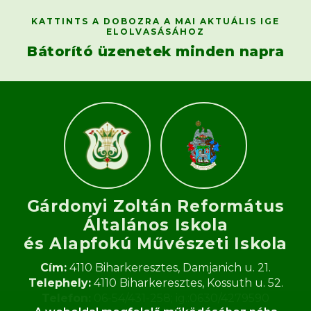
KATTINTS A DOBOZRA A MAI AKTUÁLIS IGE
ELOLVASÁSÁHOZ
Bátorító üzenetek minden napra
Gárdonyi Zoltán Református
Általános Iskola
és Alapfokú Művészeti Iskola​
Cím:
4110 Biharkeresztes, Damjanich u. 21.
Telephely:
4110 Biharkeresztes, Kossuth u. 52.
Telefon:
06-54/431-258; ig.:0630/4279590