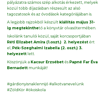
pályázatra számos szép alkotás érkezett, melyek
közül több díjazásban részesült az alsó
tagozatosok és az óvodások kategóriájában is.
A legjobb rajzokból készült
kiállítás május 31-
ig megtekinthe
tő a könyvtár olvasótermében.
Iskolánk tanulói közül, saját korcsoportjában
Réti Elizabet Amira (1.oszt.) 2. helyezést
ért
el,
Pék-Szeghalmi Izabella (2. oszt.) 3.
helyezett
lett.
Köszönjük a
Kacsur Erzsébet
és
Papné Far Éva
Bernadett
munkáját!
#gárdionyisnaklennijó #alkotvanevelünk
#ZöldKör #ökoiskola