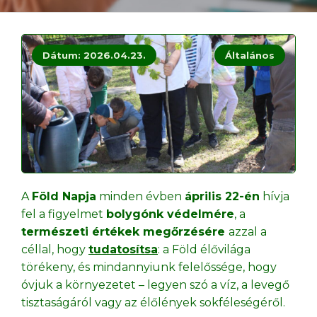
Dátum: 2026.04.23.
Általános
A
Föld Napja
minden évben
április 22-én
hívja
fel a figyelmet
bolygónk védelmére
, a
természeti értékek megőrzésére
azzal a
céllal, hogy
tudatosítsa
: a Föld élővilága
törékeny, és mindannyiunk felelőssége, hogy
óvjuk a környezetet – legyen szó a víz, a levegő
tisztaságáról vagy az élőlények sokféleségéről.