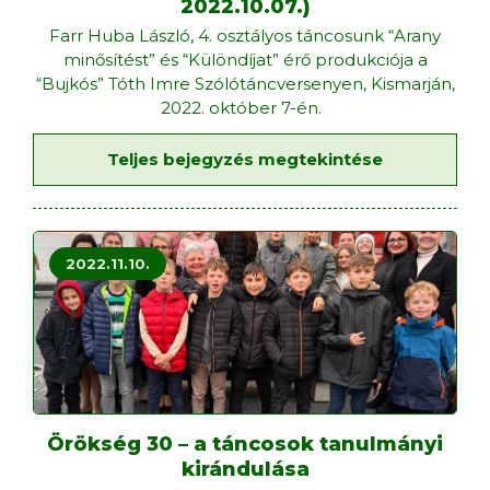
2022.10.07.)
Farr Huba László, 4. osztályos táncosunk “Arany
minősítést” és “Különdíjat” érő produkciója a
“Bujkós” Tóth Imre Szólótáncversenyen, Kismarján,
2022. október 7-én.
Teljes bejegyzés megtekintése
2022.11.10.
Örökség 30 – a táncosok tanulmányi
kirándulása