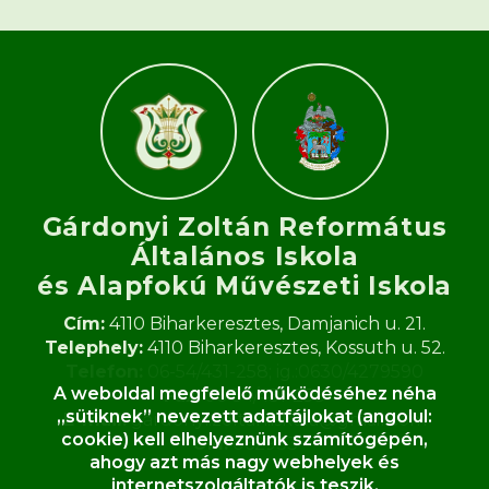
Gárdonyi Zoltán Református
Általános Iskola
és Alapfokú Művészeti Iskola​
Cím:
4110 Biharkeresztes, Damjanich u. 21.
Telephely:
4110 Biharkeresztes, Kossuth u. 52.
Telefon:
06-54/431-258; ig.:0630/4279590
A weboldal megfelelő működéséhez néha
Fax:
06-54/431-258
„sütiknek” nevezett adatfájlokat (angolul:
E-mail:
gardonyi.zoltan.iskola@gmail.com
cookie) kell elhelyeznünk számítógépén,
OM:
062933
ahogy azt más nagy webhelyek és
internetszolgáltatók is teszik.