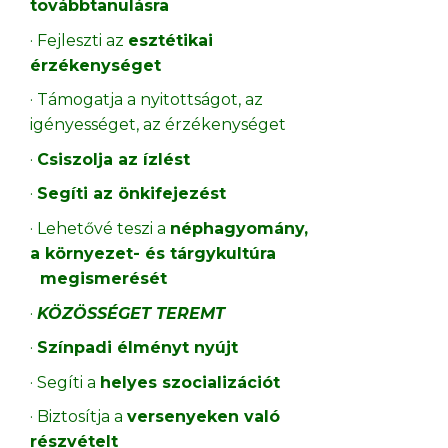
továbbtanulásra
· Fejleszti az
esztétikai
érzékenységet
· Támogatja a nyitottságot, az
igényességet, az érzékenységet
·
Csiszolja az ízlést
·
Segíti az önkifejezést
· Lehetővé teszi a
néphagyomány,
a környezet- és tárgykultúra
megismerését
·
KÖZÖSSÉGET TEREMT
·
Színpadi élményt nyújt
· Segíti a
helyes szocializációt
· Biztosítja a
versenyeken való
részvételt