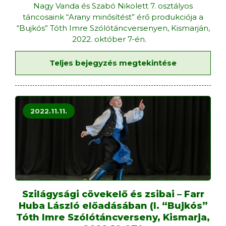
Nagy Vanda és Szabó Nikolett 7. osztályos
táncosaink “Arany minősítést” érő produkciója a
“Bujkós” Tóth Imre Szólótáncversenyen, Kismarján,
2022. október 7-én.
Teljes bejegyzés megtekintése
2022.11.11.
Szilágysági cövekelő és zsibai – Farr
Huba László előadásában (I. “Bujkós”
Tóth Imre Szólótáncverseny, Kismarja,