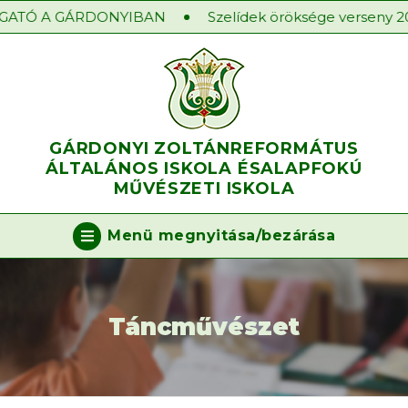
ATÓ A GÁRDONYIBAN
Szelídek öröksége verseny 2025
GÁRDONYI ZOLTÁN
REFORMÁTUS
ÁLTALÁNOS ISKOLA ÉS
ALAPFOKÚ
MŰVÉSZETI ISKOLA
Menü megnyitása/bezárása
Táncművészet