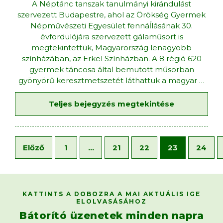
A Néptánc tanszak tanulmányi kirándulást
szervezett Budapestre, ahol az Örökség Gyermek
Népművészeti Egyesület fennáĺlásának 30.
évfordulójára szervezett gálaműsort is
megtekintettük, Magyarország lenagyobb
színházában, az Erkel Színházban. A 8 régió 620
gyermek táncosa által bemutott műsorban
gyönyörű keresztmetszetét láthattuk a magyar
…
Teljes bejegyzés megtekintése
Előző
1
…
21
22
23
24
KATTINTS A DOBOZRA A MAI AKTUÁLIS IGE
ELOLVASÁSÁHOZ
Bátorító üzenetek minden napra