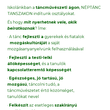
Iskolánkban a
táncművészeti ágon
, NÉPTÁNC
TANSZAKON indítunk osztályokat.
És hogy
mit nyerhetnek vele, akik
beiratkoznak
? Íme:
· A tánc
fejleszti a
gyerekek és fiatalok
mozgáskultúráját
a saját
mozgásanyanyelvünk felhasználásával
·
Fejleszti a testi-lelki
állóképességet
, és a tanulók
kapcsolatteremtő képességét
·
Egészséges, jó tartású, jó
mozgású
, táncolni tudó, a
táncművészetet értő közönséget,
tanulókat nevel
·
Felkészít
az esetleges
szakirányú